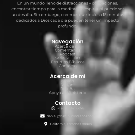
En un mundo lleno de distracciones y ocupaciones,
encontrar tiempo para la meditación espiritual puede ser
un desafío. Sin embargo, creemos que incluso 15 minutos
dedicados a Dios cada día pueden tener un impacto
profundo.
Navegación
Acerca de mi
Comentarios
Podcast
Serie 30 Días
Estudios Bíblicos
Contacto
Acerca de mi
Misión
Visión
Reseña
Apoya al Ministerio
Contacto
+1 (626) 421-3378
daniel@15minutosdiarios.com
California, Estados Unidos