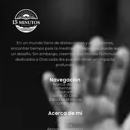
En un mundo lleno de distracciones y ocupaciones,
encontrar tiempo para la meditación espiritual puede ser
un desafío. Sin embargo, creemos que incluso 15 minutos
dedicados a Dios cada día pueden tener un impacto
profundo.
Navegación
Acerca de mi
Comentarios
Podcast
Serie 30 Días
Estudios Bíblicos
Contacto
Acerca de mi
Misión
Visión
Reseña
Apoya al Ministerio