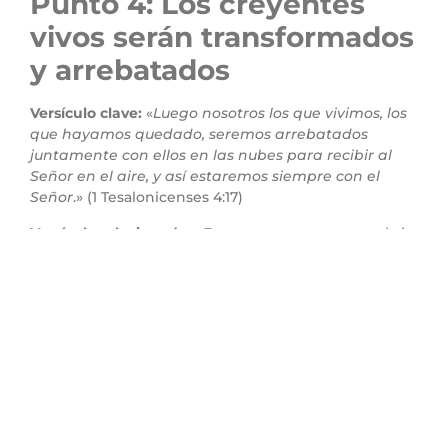
Punto 4: Los creyentes
vivos serán transformados
y arrebatados
Versículo clave:
«
Luego nosotros los que vivimos, los
que hayamos quedado, seremos arrebatados
juntamente con ellos en las nubes para recibir al
Señor en el aire, y así estaremos siempre con el
Señor
.» (1 Tesalonicenses 4:17)
Versículo relacionado:
«
En un momento, en un abrir
y cerrar de ojos, a la final trompeta; porque se
tocará la trompeta, y los muertos serán resucitados
incorruptibles, y nosotros seremos transformados
.» (1
Corintios 15:52)
Explicación:
Pablo revela que los creyentes vivos en
el momento del regreso de Cristo no
experimentarán la muerte, sino que serán
transformados y llevados al encuentro con el Señor
en el aire. Este evento, conocido como el