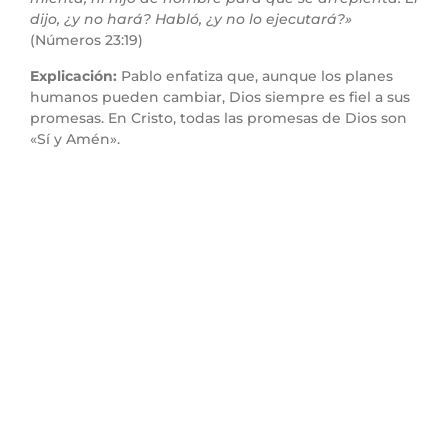
dijo, ¿y no hará? Habló, ¿y no lo ejecutará?»
(Números 23:19)
Explicación:
Pablo enfatiza que, aunque los planes
humanos pueden cambiar, Dios siempre es fiel a sus
promesas. En Cristo, todas las promesas de Dios son
«Sí y Amén».
Aplicación práctica:
Podemos confiar plenamente en
Dios, aun cuando las circunstancias sean inciertas. Su
fidelidad nos da seguridad en tiempos de prueba.
Punto 5: El Sello del
Espíritu y la Seguridad en
Cristo
Versículo clave:
«
Y el que nos confirma con vosotros
en Cristo, y el que nos ungió, es Dios, el cual también
nos ha sellado, y nos ha dado las arras del Espíritu
en nuestros corazones.
» (2 Corintios 1:21-24)