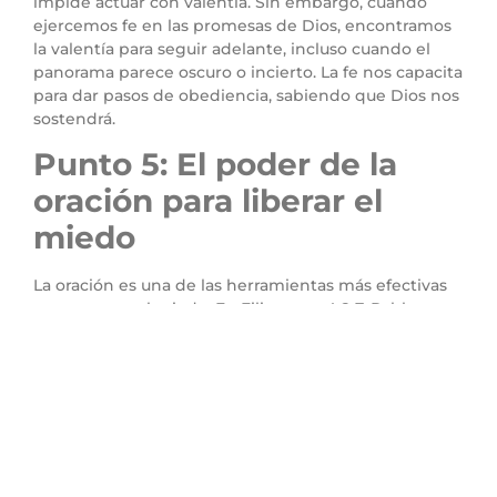
impide actuar con valentía. Sin embargo, cuando
ejercemos fe en las promesas de Dios, encontramos
la valentía para seguir adelante, incluso cuando el
panorama parece oscuro o incierto. La fe nos capacita
para dar pasos de obediencia, sabiendo que Dios nos
sostendrá.
Punto 5: El poder de la
oración para liberar el
miedo
La oración es una de las herramientas más efectivas
para superar el miedo. En Filipenses 4:6-7, Pablo nos
exhorta a no estar ansiosos por nada, sino a
presentar nuestras peticiones a Dios en oración.
Cuando oramos, le entregamos nuestras
preocupaciones a Dios, y Él nos da paz. La fe en que
Dios escucha nuestras oraciones y responde nos
ayuda a liberar el miedo y confiar en Su voluntad.
Conclusión