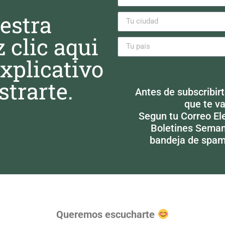
estra
 clic aqui
explicativo
strarte.
Alternative:
Antes de subscribir
que te va
Segun tu Correo Ele
Boletines Seman
bandeja de spam
Queremos escucharte