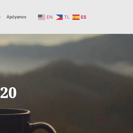
o
Apóyanos
EN
TL
ES
 20