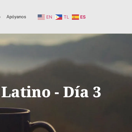
o
Apóyanos
EN
TL
ES
Latino - Día 3