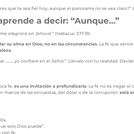
es que te sea fiel hoy, aunque el panorama no se vea claro?” 
 aprende a decir: “Aunque…”
 me alegraré en Jehová.
” (Habacuc 3:17-19)
lar su alma en Dios, no en las circunstancias
. La fe que vence
aleza.
……., yo confiaré en el Señor”. Llénalo con tu realidad. Declára
oca fe,
es una invitación a profundizarla
. La fe no es negar el 
 en manos de las encuestas, del dólar o de la corrupción:
está e
lta.
 que solo Dios puede”.
o con fe.