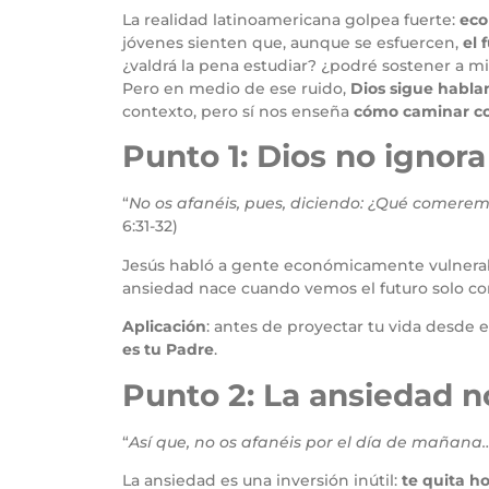
La realidad latinoamericana golpea fuerte:
eco
jóvenes sienten que, aunque se esfuercen,
el
¿valdrá la pena estudiar? ¿podré sostener a mi
Pero en medio de ese ruido,
Dios sigue habl
contexto, pero sí nos enseña
cómo caminar con
Punto 1: Dios no ignora
“
No os afanéis, pues, diciendo: ¿Qué comerem
6:31-32)
Jesús habló a gente económicamente vulnera
ansiedad nace cuando vemos el futuro solo con
Aplicación
: antes de proyectar tu vida desde 
es tu Padre
.
Punto 2: La ansiedad n
“
Así que, no os afanéis por el día de mañana
La ansiedad es una inversión inútil:
te quita h