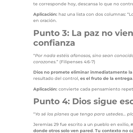
te corresponde hoy, descansa lo que no contr
Aplicación:
haz una lista con dos columnas: “L
en oración.
Punto 3: La paz no vie
confianza
“
Por nada estéis afanosos, sino sean conocid
corazones.
” (Filipenses 4:6-7)
Dios no promete eliminar inmediatamente la
resultado del control,
es el fruto de la entrega
Aplicación:
convierte cada pensamiento repeti
Punto 4: Dios sigue es
“
Yo sé los planes que tengo para ustedes… pl
Jeremías 29 fue escrito a un pueblo en exilio,
donde otros solo ven pared
.
Tu contexto no ca