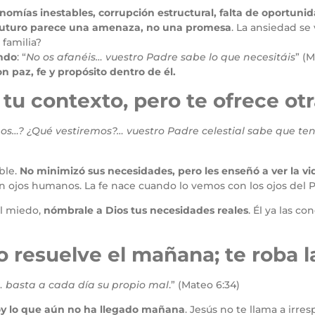
nomías inestables, corrupción estructural, falta de oportun
 futuro parece una amenaza, no una promesa
. La ansiedad se
 familia?
ando
: “
No os afanéis… vuestro Padre sabe lo que necesitáis
” (M
 paz, fe y propósito dentro de él.
 tu contexto, pero te ofrece ot
os…? ¿Qué vestiremos?… vuestro Padre celestial sabe que ten
ble.
No minimizó sus necesidades, pero les enseñó a ver la vi
 ojos humanos. La fe nace cuando lo vemos con los ojos del P
el miedo,
nómbrale a Dios tus necesidades reales
. Él ya las c
o resuelve el mañana; te roba l
… basta a cada día su propio mal
.” (Mateo 6:34)
oy lo que aún no ha llegado mañana
. Jesús no te llama a irre