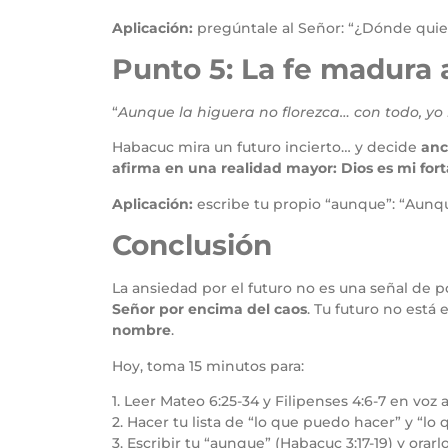
Aplicación:
pregúntale al Señor: “¿Dónde quier
Punto 5: La fe madura
“
Aunque la higuera no florezca… con todo, yo
Habacuc mira un futuro incierto… y decide
anc
afirma en una realidad mayor: Dios es mi fort
Aplicación:
escribe tu propio “aunque”: “Aunque 
Conclusión
La ansiedad por el futuro no es una señal de p
Señor por encima del caos
. Tu futuro no está
nombre
.
Hoy, toma 15 minutos para:
1. Leer Mateo 6:25-34 y Filipenses 4:6-7 en voz a
2. Hacer tu lista de “lo que puedo hacer” y “lo
3. Escribir tu “aunque” (Habacuc 3:17-19) y orarl