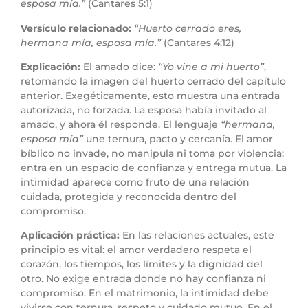
esposa mía.”
(Cantares 5:1)
Versículo relacionado:
“Huerto cerrado eres,
hermana mía, esposa mía.”
(Cantares 4:12)
Explicación:
El amado dice:
“Yo vine a mi huerto”
,
retomando la imagen del huerto cerrado del capítulo
anterior. Exegéticamente, esto muestra una entrada
autorizada, no forzada. La esposa había invitado al
amado, y ahora él responde. El lenguaje
“hermana,
esposa mía”
une ternura, pacto y cercanía. El amor
bíblico no invade, no manipula ni toma por violencia;
entra en un espacio de confianza y entrega mutua. La
intimidad aparece como fruto de una relación
cuidada, protegida y reconocida dentro del
compromiso.
Aplicación práctica:
En las relaciones actuales, este
principio es vital: el amor verdadero respeta el
corazón, los tiempos, los límites y la dignidad del
otro. No exige entrada donde no hay confianza ni
compromiso. En el matrimonio, la intimidad debe
vivirse con ternura, respeto y cuidado mutuo. En el