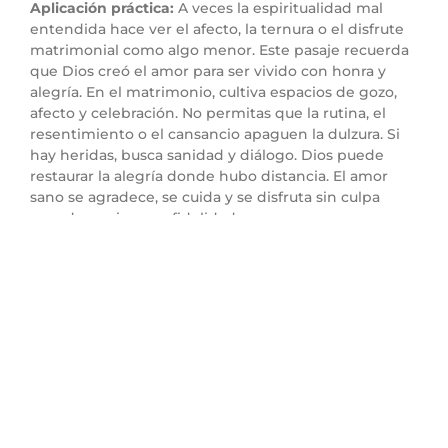
Aplicación práctica:
A veces la espiritualidad mal
entendida hace ver el afecto, la ternura o el disfrute
matrimonial como algo menor. Este pasaje recuerda
que Dios creó el amor para ser vivido con honra y
alegría. En el matrimonio, cultiva espacios de gozo,
afecto y celebración. No permitas que la rutina, el
resentimiento o el cansancio apaguen la dulzura. Si
hay heridas, busca sanidad y diálogo. Dios puede
restaurar la alegría donde hubo distancia. El amor
sano se agradece, se cuida y se disfruta sin culpa
cuando se vive con fidelidad.
Punto 4: El amor maduro
no es egoísta, sino
celebrativo
Versículo clave:
“Comed, amigos; bebed en
abundancia, oh amados.”
(Cantares 5:1)
Versículo relacionado:
“Gozaos con los que se
gozan.”
(Romanos 12:15)