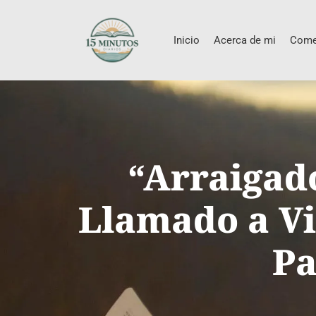
Inicio
Acerca de mi
Come
“Arraigado
Llamado a Viv
Pa