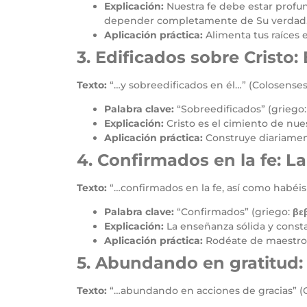
Explicación:
Nuestra fe debe estar profun
depender completamente de Su verdad
Aplicación práctica:
Alimenta tus raíces e
3. Edificados sobre Cristo
Texto:
“…y sobreedificados en él…” (Colosenses 
Palabra clave:
“Sobreedificados” (griego
Explicación:
Cristo es el cimiento de nues
Aplicación práctica:
Construye diariamen
4. Confirmados en la fe: La
Texto:
“…confirmados en la fe, así como habéis
Palabra clave:
“Confirmados” (griego:
βε
Explicación:
La enseñanza sólida y constan
Aplicación práctica:
Rodéate de maestros f
5. Abundando en gratitud: 
Texto:
“…abundando en acciones de gracias” (C