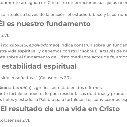
damente arraigada en Cristo, no en emociones pasajeras ni en 
.
spirituales a través de la oración, el estudio bíblico y la comu
: Él es nuestro fundamento
2:7).
:
ἐποικοδομέω
,
epoikodomeó
) indica construir sobre un funda
tra vida espiritual, y debemos construir sobre Él a través de 
te sobre el fundamento de Cristo mediante actos de fe, amor
 estabilidad espiritual
 sido enseñados…” (Colosenses 2:7).
βαιόω
,
bebaióo
) significa ser establecidos o firmes.
te fortalece nuestra fe para resistir falsas doctrinas y pruebas
ieles y estudia la Palabra para fortalecer tus convicciones esp
El resultado de una vida en Cristo
olosenses 2:7).