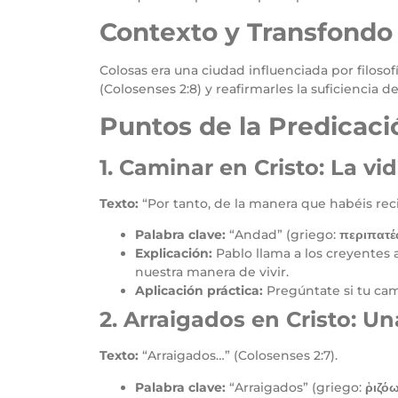
Contexto y Transfondo
Colosas era una ciudad influenciada por filosofí
(Colosenses 2:8) y reafirmarles la suficiencia d
Puntos de la Predicaci
1. Caminar en Cristo: La v
Texto:
“Por tanto, de la manera que habéis reci
Palabra clave:
“Andad” (griego:
περιπατ
Explicación:
Pablo llama a los creyentes a
nuestra manera de vivir.
Aplicación práctica:
Pregúntate si tu cam
2. Arraigados en Cristo: 
Texto:
“Arraigados…” (Colosenses 2:7).
Palabra clave:
“Arraigados” (griego:
ῥιζό