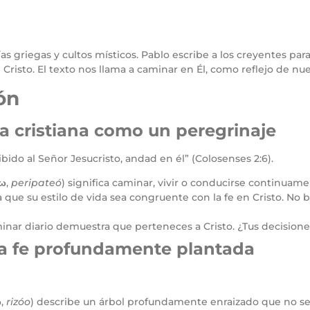
as griegas y cultos místicos. Pablo escribe a los creyentes para
e Cristo. El texto nos llama a caminar en Él, como reflejo de nue
ón
ida cristiana como un peregrinaje
bido al Señor Jesucristo, andad en él” (Colosenses 2:6).
έω
,
peripateó
) significa caminar, vivir o conducirse continuame
 que su estilo de vida sea congruente con la fe en Cristo. No b
inar diario demuestra que perteneces a Cristo. ¿Tus decisione
Una fe profundamente plantada
ω
,
rizóo
) describe un árbol profundamente enraizado que no se