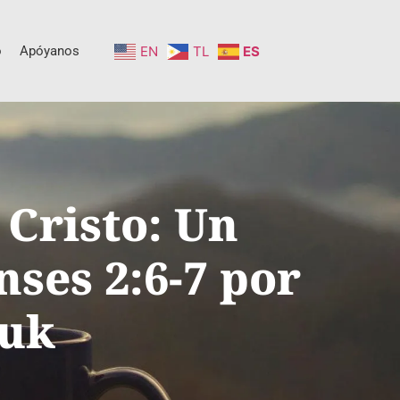
o
Apóyanos
EN
TL
ES
 Cristo: Un
nses 2:6-7 por
iuk