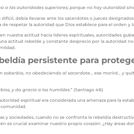
 a las autoridades superiores; porque no hay autoridad sin
ifícil, debía llevarse ante los sacerdotes o jueces designados
de respetar la autoridad que Dios establece para el orden y la 
a en nuestra actitud hacia líderes espirituales, autoridades gu
a actitud rebelde y constante desprecio por la autoridad no 
mildad.
ebeldía persistente para prote
n soberbia, no obedeciendo al sacerdote… ese morirá… y quit
rbios, y da gracia a los humildes.
” (Santiago 4:6)
autoridad espiritual era considerada una amenaza para la estabi
a comunidad.
esias y sociedades, cuando no se confronta la rebeldía destruc
ién es crucial examinar nuestro propio corazón: ¿Hay áreas d