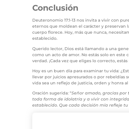
Conclusión
Deuteronomio 17:1-13 nos invita a vivir con pure
eternos que moldean el carácter y preservan l
cuerpo florece. Hoy, más que nunca, necesitam
establecido.
Querido lector, Dios está llamando a una gener
como un acto de amor. No estás solo en este ca
verdad. ¡Cada vez que eliges lo correcto, está
Hoy es un buen día para examinar tu vida: ¿Es
llevar por juicios apresurados o por rebeldías 
vida sea un reflejo de justicia, orden y honra a
Oración sugerida: “
Señor amado, gracias por 
toda forma de idolatría y a vivir con integri
establecido. Que cada decisión mía refleje t