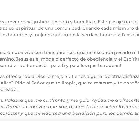
za, reverencia, justicia, respeto y humildad. Este pasaje no sol
a salud espiritual de una comunidad. Cuando cada miembro del
os hombres y mujeres que amen la verdad, honren a Dios con l
ación que viva con transparencia, que no esconda pecado ni tol
mino. Jesús es el modelo perfecto de obediencia, y el Espírit
s sembrando bendición para ti y para los que te rodean!
tás ofreciendo a Dios lo mejor? ¿Tienes alguna idolatría disf
sutiles? Pide al Señor que te limpie, que te restaure y te enseñ
l Creador.
tu Palabra que me confronta y me guía. Ayúdame a ofrecerte
dad. Dame un corazón humilde, dispuesto a escuchar la correc
u carácter y que mi vida sea una bendición para los demás. 