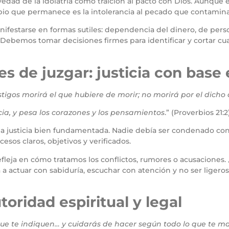
avedad de la idolatría como traición al pacto con Dios. Aunque
cipio que permanece es la intolerancia al pecado que contamina l
anifestarse en formas sutiles: dependencia del dinero, de pers
 Debemos tomar decisiones firmes para identificar y cortar cua
es de juzgar: justicia con base
stigos morirá el que hubiere de morir; no morirá por el dicho 
icia, y pesa los corazones y los pensamientos
.” (Proverbios 21:2
na justicia bien fundamentada. Nadie debía ser condenado con 
cesos claros, objetivos y verificados.
 refleja en cómo tratamos los conflictos, rumores o acusacione
 a actuar con sabiduría, escuchar con atención y no ser lige
toridad espiritual y legal
ue te indiquen… y cuidarás de hacer según todo lo que te ma