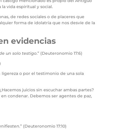
 el castigo mencionado es propio del Antiguo
a vida espiritual y social.
onas, de redes sociales o de placeres que
lquier forma de idolatría que nos desvíe de la
 en evidencias
de un solo testigo
.” (Deuteronomio 17:6)
)
ligereza o por el testimonio de una sola
s. ¿Hacemos juicios sin escuchar ambas partes?
ros en condenar. Debemos ser agentes de paz,
nifiesten.
” (Deuteronomio 17:10)