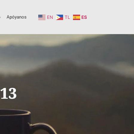
o
Apóyanos
EN
TL
ES
13