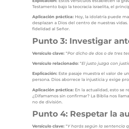
Explicación:
Estos versículos establecen la gr
Testamento bajo la teocracia israelita, el prin
Aplicación práctica:
Hoy, la idolatría puede m
desplazan a Dios del centro de nuestras vidas.
fidelidad al Señor.
Punto 3: Investigar ant
Versículo clave:
“
Por dicho de dos o de tres te
Versículo relacionado:
“
El justo juzga con just
Explicación:
Este pasaje muestra el valor de u
persona. Dios aborrece la injusticia y exige pro
Aplicación práctica:
En la actualidad, esto se
¿Difamamos sin confirmar? La Biblia nos llama
no de división.
Punto 4: Respetar la au
Versículo clave:
“
Y harás según la sentencia q