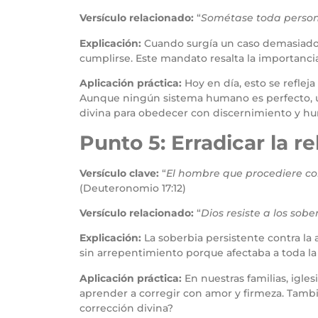
Versículo relacionado:
“
Sométase toda persona
Explicación:
Cuando surgía un caso demasiado d
cumplirse. Este mandato resalta la importancia 
Aplicación práctica:
Hoy en día, esto se reflej
Aunque ningún sistema humano es perfecto, un
divina para obedecer con discernimiento y hu
Punto 5: Erradicar la r
Versículo clave:
“
El hombre que procediere co
(Deuteronomio 17:12)
Versículo relacionado:
“
Dios resiste a los sobe
Explicación:
La soberbia persistente contra la 
sin arrepentimiento porque afectaba a toda l
Aplicación práctica:
En nuestras familias, igl
aprender a corregir con amor y firmeza. Tamb
corrección divina?