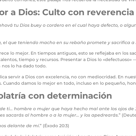
or a Dios: Culto con reverencia
 Jehová tu Dios buey o cordero en el cual haya defecto, o al
, el que teniendo macho en su rebaño promete y sacrifica 
ce lo mejor. En tiempos antiguos, esto se reflejaba en los sacri
talentos, tiempo y recursos. Presentar a Dios lo «defectuoso» 
 nos lo ha dado todo.
plica servir a Dios con excelencia, no con mediocridad. En nuest
os. Cuando damos lo mejor en todo, incluso en lo pequeño, hon
dolatría con determinación
de ti… hombre o mujer que haya hecho mal ante los ojos de 
ces sacarás al hombre o a la mujer… y los apedrearás
.” (Deut
nos delante de mí
.” (Éxodo 20:3)