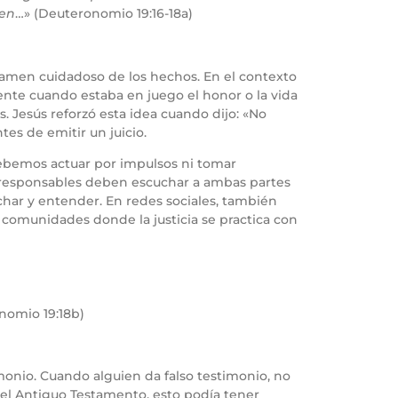
ien
…» (Deuteronomio 19:16-18a)
 examen cuidadoso de los hechos. En el contexto
mente cuando estaba en juego el honor o la vida
. Jesús reforzó esta idea cuando dijo: «No
tes de emitir un juicio.
 debemos actuar por impulsos ni tomar
res responsables deben escuchar a ambas partes
char y entender. En redes sociales, también
 comunidades donde la justicia se practica con
nomio 19:18b)
monio. Cuando alguien da falso testimonio, no
 del Antiguo Testamento, esto podía tener