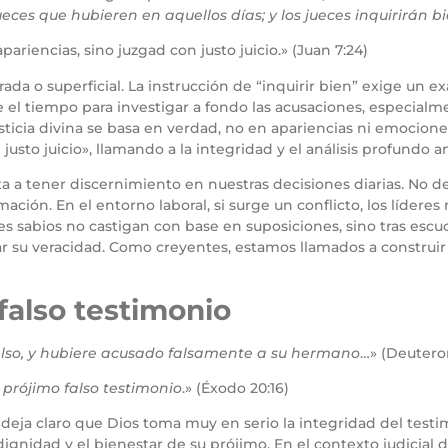
ueces que hubieren en aquellos días; y los jueces inquirirán b
pariencias, sino juzgad con justo juicio.» (Juan 7:24)
rada o superficial. La instrucción de “inquirir bien” exige un
e el tiempo para investigar a fondo las acusaciones, especial
ticia divina se basa en verdad, no en apariencias ni emociones
justo juicio», llamando a la integridad y el análisis profundo an
eta a tener discernimiento en nuestras decisiones diarias. No
mación. En el entorno laboral, si surge un conflicto, los líde
es sabios no castigan con base en suposiciones, sino tras escu
ar su veracidad. Como creyentes, estamos llamados a construir
falso testimonio
 falso, y hubiere acusado falsamente a su hermano
…» (Deutero
 prójimo falso testimonio
.» (Éxodo 20:16)
deja claro que Dios toma muy en serio la integridad del testi
dignidad y el bienestar de su prójimo. En el contexto judicial