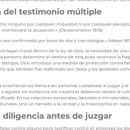
a del testimonio múltiple
tra ninguno por cualquier iniquidad ni por cualquier pecado,
 se mantendrá la acusación
.» (Deuteronomio 19:15)
 sea confirmada por boca de dos o tres testigos
.» (Mateo 18:
pio legal crucial dentro de la ley de Dios: la necesidad de una
la persona determine el destino de otra, pues reconoce la fragi
es testigos, Dios introduce una medida de protección contra fal
 sino que también fue reafirmado por Jesús y los apóstoles com
ta enseñanza nos llama a ser personas cuidadosas al juzgar y a
 alguien sin evidencia, los creyentes debemos resistir la cultu
ficada. En tus relaciones personales, laborales o ministeriales,
ribunales, sino un llamado a la verdad y la misericordia en cad
 diligencia antes de juzgar
falso contra alguno para testificar contra él, entonces los d