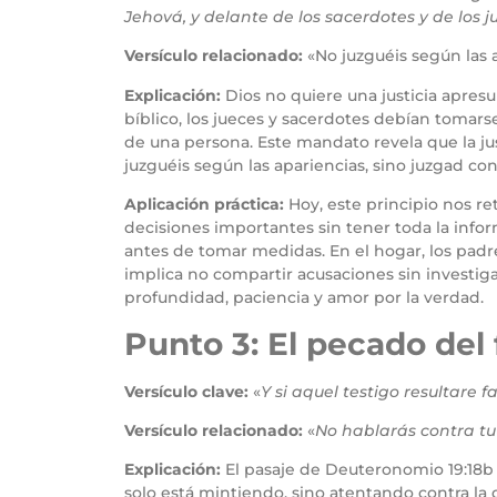
Jehová, y delante de los sacerdotes y de los j
Versículo relacionado:
«No juzguéis según las a
Explicación:
Dios no quiere una justicia apresu
bíblico, los jueces y sacerdotes debían tomars
de una persona. Este mandato revela que la jus
juzguéis según las apariencias, sino juzgad con 
Aplicación práctica:
Hoy, este principio nos r
decisiones importantes sin tener toda la infor
antes de tomar medidas. En el hogar, los padr
implica no compartir acusaciones sin investig
profundidad, paciencia y amor por la verdad.
Punto 3: El pecado del 
Versículo clave:
«
Y si aquel testigo resultare
Versículo relacionado:
«
No hablarás contra tu
Explicación:
El pasaje de Deuteronomio 19:18b 
solo está mintiendo, sino atentando contra la 