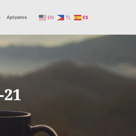
o
Apóyanos
EN
TL
ES
-21