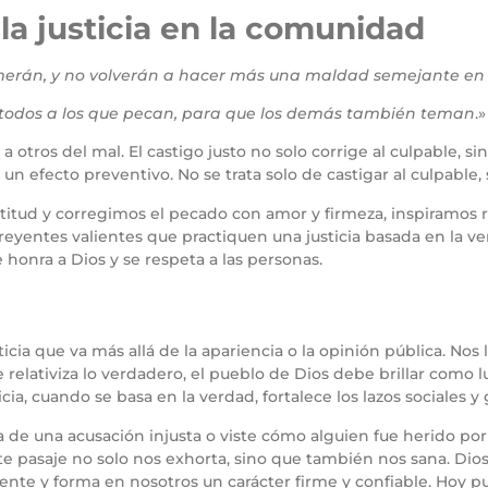
la justicia en la comunidad
emerán, y no volverán a hacer más una maldad semejante en 
todos a los que pecan, para que los demás también teman
.
a otros del mal. El castigo justo no solo corrige al culpable, s
e un efecto preventivo. No se trata solo de castigar al culpable
itud y corregimos el pecado con amor y firmeza, inspiramos 
eyentes valientes que practiquen una justicia basada en la ve
 honra a Dios y se respeta a las personas.
ticia que va más allá de la apariencia o la opinión pública. Nos 
relativiza lo verdadero, el pueblo de Dios debe brillar como 
, cuando se basa en la verdad, fortalece los lazos sociales y glo
ma de una acusación injusta o viste cómo alguien fue herido por
te pasaje no solo nos exhorta, sino que también nos sana. Dios 
iente y forma en nosotros un carácter firme y confiable. Hoy