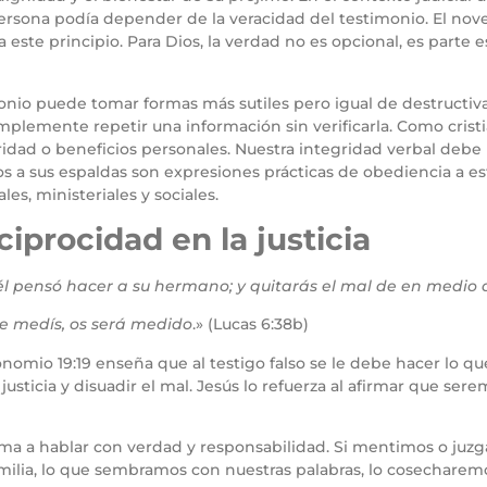
 persona podía depender de la veracidad del testimonio. El n
 este principio. Para Dios, la verdad no es opcional, es parte es
monio puede tomar formas más sutiles pero igual de destructiva
mplemente repetir una información sin verificarla. Como crist
ad o beneficios personales. Nuestra integridad verbal debe ref
s a sus espaldas son expresiones prácticas de obediencia a est
les, ministeriales y sociales.
ciprocidad en la justicia
l pensó hacer a su hermano; y quitarás el mal de en medio d
e medís, os será medido
.» (Lucas 6:38b)
nomio 19:19 enseña que al testigo falso se le debe hacer lo q
 justicia y disuadir el mal. Jesús lo refuerza al afirmar que 
lama a hablar con verdad y responsabilidad. Si mentimos o j
amilia, lo que sembramos con nuestras palabras, lo cosecharemo