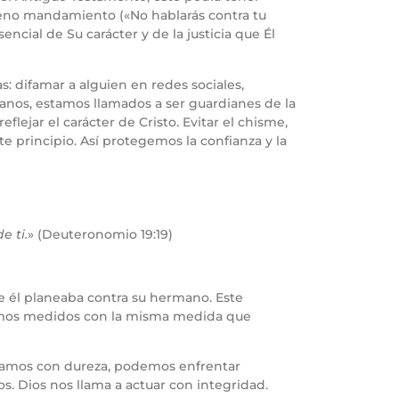
oveno mandamiento («No hablarás contra tu
encial de Su carácter y de la justicia que Él
s: difamar a alguien en redes sociales,
ianos, estamos llamados a ser guardianes de la
lejar el carácter de Cristo. Evitar el chisme,
e principio. Así protegemos la confianza y la
e ti.
» (Deuteronomio 19:19)
ue él planeaba contra su hermano. Este
seremos medidos con la misma medida que
uzgamos con dureza, podemos enfrentar
s. Dios nos llama a actuar con integridad.