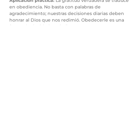
Aplicación práctica:
La gratitud verdadera se traduce
en obediencia. No basta con palabras de
agradecimiento; nuestras decisiones diarias deben
honrar al Dios que nos redimió. Obedecerle es una
forma de decirle “gracias”.
Punto 5: Brillar como un
pueblo apartado
Versículo clave:
“…
para que te exalte sobre todas las
naciones… y para que seas un pueblo santo a
Jehová tu Dios
.” (Deuteronomio 26:19)
Versículo relacionado:
“
Vosotros sois la luz del
mundo… alumbre vuestra luz delante de los
hombres.
..” (Mateo 5:14,16)
Explicación:
El propósito de Israel no era solo ser
bendecido, sino ser un modelo para otras naciones.
La santidad no era un privilegio exclusivo, sino una
responsabilidad pública.