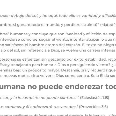
cen debajo del sol; y he aquí, todo ello es vanidad y aflicción
mbre, si ganare todo el mundo, y perdiere su alma?” (Mateo 1
bras” humanas y concluye que son “vanidad y aflicción de espí
e entenderse como perseguir el viento, intentar atrapar lo que
satisfacen el hambre eterna del corazón. El texto no niega el 
o del sol, sin referencia a Dios, se vuelve una carrera intensa 
personas se esfuerzan sin descanso por éxito, estabilidad, reco
. ¿Estoy trabajando para honrar a Dios o persiguiendo viento?
nalas bajo un propósito mayor. Descansa, ora y recuerda que 
lo nuevas metas, sino volver a Dios como centro. Solo Él da sen
humana no puede enderezar tod
ezar, y lo incompleto no puede contarse.”
(Eclesiastés 1:15)
us caminos, y él enderezará tus veredas.”
(Proverbios 3:6)
senta realidades deformadas por el pecado, la injusticia, la fr