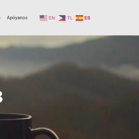
o
Apóyanos
EN
TL
ES
8