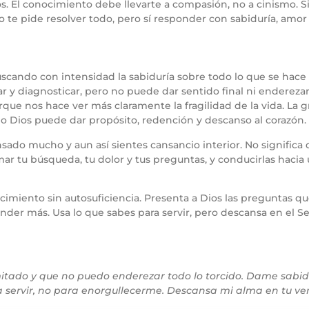
ios. El conocimiento debe llevarte a compasión, no a cinismo. 
o te pide resolver todo, pero sí responder con sabiduría, amo
buscando con intensidad la sabiduría sobre todo lo que se hace 
 diagnosticar, pero no puede dar sentido final ni enderezar t
orque nos hace ver más claramente la fragilidad de la vida. La 
Solo Dios puede dar propósito, redención y descanso al corazón.
sado mucho y aun así sientes cansancio interior. No significa q
r tu búsqueda, tu dolor y tus preguntas, y conducirlas hacia 
cimiento sin autosuficiencia. Presenta a Dios las preguntas qu
nder más. Usa lo que sabes para servir, pero descansa en el Se
mitado y que no puedo enderezar todo lo torcido. Dame sabi
a servir, no para enorgullecerme. Descansa mi alma en tu v