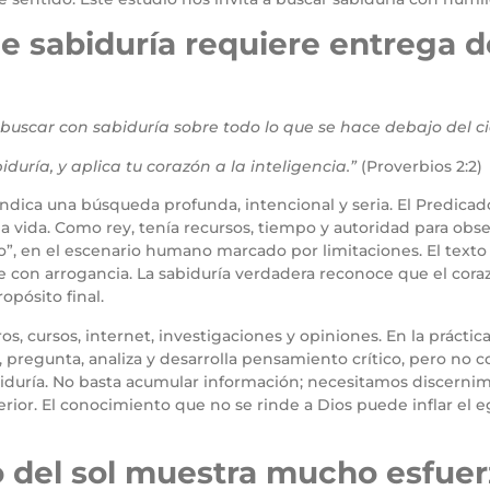
e sabiduría requiere entrega d
a buscar con sabiduría sobre todo lo que se hace debajo del ci
biduría, y aplica tu corazón a la inteligencia.”
(Proverbios 2:2)
dica una búsqueda profunda, intencional y seria. El Predicado
a vida. Como rey, tenía recursos, tiempo y autoridad para ob
”, en el escenario humano marcado por limitaciones. El texto e
e con arrogancia. La sabiduría verdadera reconoce que el co
opósito final.
s, cursos, internet, investigaciones y opiniones. En la prácti
 pregunta, analiza y desarrolla pensamiento crítico, pero no c
iduría. No basta acumular información; necesitamos discernimi
erior. El conocimiento que no se rinde a Dios puede inflar el e
o del sol muestra mucho esfuer