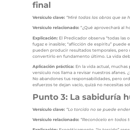
final
Versículo clave:
“Miré todas las obras que se ha
Versículo relacionado:
“¿Qué aprovechará al ho
Explicación:
El Predicador observa “todas las o
fugaz e inasible; “aflicción de espíritu” pued
pueden producir resultados temporales, pero no 
convertirlo en fundamento último. La vida debaj
Aplicación práctica:
En la vida actual, muchas 
versículo nos llama a revisar nuestros afanes
No abandones tus responsabilidades, pero ordé
esfuerzos te dejan vacío, quizá no necesitas so
Punto 3: La sabiduría 
Versículo clave:
“Lo torcido no se puede ender
Versículo relacionado:
“Reconócelo en todos t
Explicación:
Exegéticamente, “lo torcido” repre