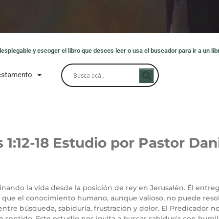
splegable y escoger el libro que desees leer o usa el buscador para ir a un libr
estamento
 1:12-18
Estudio por Pastor Dan
minando la vida desde la posición de rey en Jerusalén. Él entre
re que el conocimiento humano, aunque valioso, no puede reso
ntre búsqueda, sabiduría, frustración y dolor. El Predicador n
 sentido. Este estudio nos invita a buscar sabiduría con hum