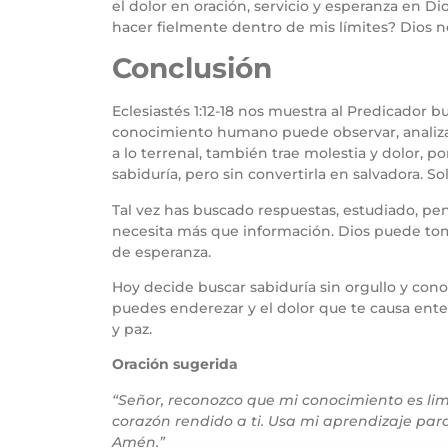
el dolor en oración, servicio y esperanza en D
hacer fielmente dentro de mis límites? Dios n
Conclusión
Eclesiastés 1:12-18 nos muestra al Predicador 
conocimiento humano puede observar, analizar y
a lo terrenal, también trae molestia y dolor, p
sabiduría, pero sin convertirla en salvadora. 
Tal vez has buscado respuestas, estudiado, pen
necesita más que información. Dios puede toma
de esperanza.
Hoy decide buscar sabiduría sin orgullo y cono
puedes enderezar y el dolor que te causa ente
y paz.
Oración sugerida
“Señor, reconozco que mi conocimiento es li
corazón rendido a ti. Usa mi aprendizaje par
Amén.”