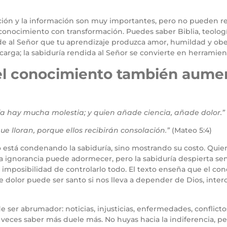
cación y la información son muy importantes, pero no pueden r
conocimiento con transformación. Puedes saber Biblia, teología,
ide al Señor que tu aprendizaje produzca amor, humildad y obed
carga; la sabiduría rendida al Señor se convierte en herramien
l conocimiento también aument
a hay mucha molestia; y quien añade ciencia, añade dolor.”
e lloran, porque ellos recibirán consolación.”
(Mateo 5:4)
 está condenando la sabiduría, sino mostrando su costo. Qu
. La ignorancia puede adormecer, pero la sabiduría despierta sen
la imposibilidad de controlarlo todo. El texto enseña que el 
 dolor puede ser santo si nos lleva a depender de Dios, inte
ser abrumador: noticias, injusticias, enfermedades, conflicto
 veces saber más duele más. No huyas hacia la indiferencia, 