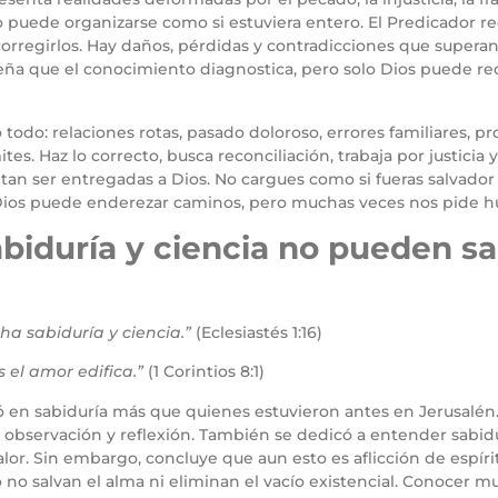
no puede organizarse como si estuviera entero. El Predicador
orregirlos. Hay daños, pérdidas y contradicciones que supera
eña que el conocimiento diagnostica, pero solo Dios puede re
todo: relaciones rotas, pasado doloroso, errores familiares, pr
mites. Haz lo correcto, busca reconciliación, trabaja por justic
itan ser entregadas a Dios. No cargues como si fueras salvador
Dios puede enderezar caminos, pero muchas veces nos pide h
iduría y ciencia no pueden sal
a sabiduría y ciencia.”
(Eclesiastés 1:16)
 el amor edifica.”
(1 Corintios 8:1)
ó en sabiduría más que quienes estuvieron antes en Jerusalé
 observación y reflexión. También se dedicó a entender sabidur
lor. Sin embargo, concluye que aun esto es aflicción de espírit
o salvan el alma ni eliminan el vacío existencial. Conocer m