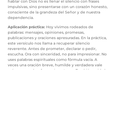
hablar con Dios no es llenar el silencio con frases
impulsivas, sino presentarse con un corazón honesto,
consciente de la grandeza del Señor y de nuestra
dependencia.
Aplicación práctica:
Hoy vivimos rodeados de
palabras: mensajes, opiniones, promesas,
publicaciones y oraciones apresuradas. En la práctica,
este versículo nos llama a recuperar silencio
reverente. Antes de prometer, declarar o pedir,
escucha. Ora con sinceridad, no para impresionar. No
uses palabras espirituales como fórmula vacía. A
veces una oración breve, humilde y verdadera vale
más que muchas frases sin entrega. También cuida lo
que dices en momentos emocionales: “Dios, yo
haré…” o “nunca más…”. Habla con reverencia. El
Señor no necesita discursos adornados; desea verdad
en lo íntimo.
Punto 4: Las promesas
hechas a Dios deben