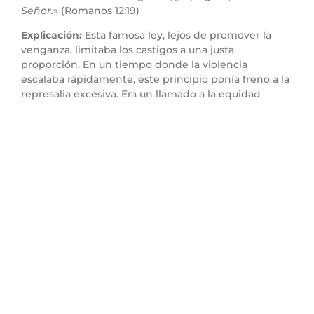
Señor.
» (Romanos 12:19)
Explicación:
Esta famosa ley, lejos de promover la
venganza, limitaba los castigos a una justa
proporción. En un tiempo donde la violencia
escalaba rápidamente, este principio ponía freno a la
represalia excesiva. Era un llamado a la equidad
judicial.
Aplicación práctica:
En nuestras relaciones
personales y laborales, muchas veces queremos
“darle a otros lo que se merecen”. Dios nos llama a no
responder con venganza sino con justicia, dejando
espacio para la gracia, la corrección y el perdón.
Punto 5: Dios protege
especialmente a los más
vulnerables
Versículo clave:
«
Si algunos riñeren, e hirieren a
mujer embarazada… se le impondrá multa