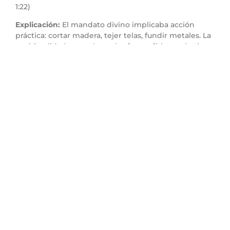
1:22)
Explicación:
El mandato divino implicaba acción
práctica: cortar madera, tejer telas, fundir metales. La
espiritualidad no excluye el esfuerzo físico o técnico;
por el contrario, lo santifica cuando se hace para Dios.
Aplicación práctica:
No subestimes el valor del
trabajo manual o técnico. Servir en sonido, limpieza,
carpintería o decoración también es espiritual si se
hace con amor para Dios. Muchos esperan tareas
«espirituales», pero la espiritualidad se mide en
obediencia y disposición, no en visibilidad.
Punto 5: El servicio fiel es
colaboración entre
personas y con Dios
Versículo clave:
«Así, pues, Bezaleel y Aholiab
…»
(Éxodo 36:1)