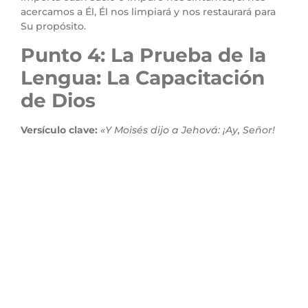
acercamos a Él, Él nos limpiará y nos restaurará para
Su propósito.
Punto 4: La Prueba de la
Lengua: La Capacitación
de Dios
Versículo clave:
«Y Moisés dijo a Jehová: ¡Ay, Señor!
Yo no soy elocuente, ni antes, ni desde que hablaste
a tu siervo; porque soy tardo en el hablar y torpe de
lengua.»
(Éxodo 4:10)
Versículo relacionado:
«Y dijo Jehová: ¿Quién ha
hecho la boca del hombre? ¿O quién hace al mudo
o al sordo, al que ve o al ciego? ¿No soy yo Jehová?»
(Éxodo 4:11)
Explicación:
Moisés, al sentirse incapaz de hablar con
el pueblo de Israel o con Faraón, pone excusas sobre
su falta de elocuencia. Sin embargo, Dios le