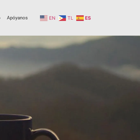
o
Apóyanos
EN
TL
ES