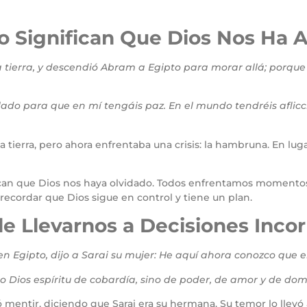
No Significan Que Dios Nos Ha
tierra, y descendió Abram a Egipto para morar allá; porque 
lado para que en mí tengáis paz. En el mundo tendréis aflicc
ierra, pero ahora enfrentaba una crisis: la hambruna. En lugar
fican que Dios nos haya olvidado. Todos enfrentamos momentos 
ecordar que Dios sigue en control y tiene un plan.
e Llevarnos a Decisiones Incor
n Egipto, dijo a Sarai su mujer: He aquí ahora conozco que 
 Dios espíritu de cobardía, sino de poder, de amor y de domi
 mentir, diciendo que Sarai era su hermana. Su temor lo llev