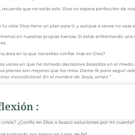
 recuerda que no estás solo. Dios no espera perfección de noso
tu vida! Dios tiene un plan para ti, y aunque a veces no veas 
menos en nuestras propias fuerzas. Si estás enfrentando una sit
es.
a área en la que necesites confiar más en Dios?
 las veces en que he tomado decisiones basadas en el miedo 
tus planes son mejores que los míos. Dame fe para seguir ad
 amor incondicional. En el nombre de Jesús, amén.”
lexión :
crisis? ¿Confío en Dios o busco soluciones por mi cuenta?
esté tomando por temor en lugar de fe?