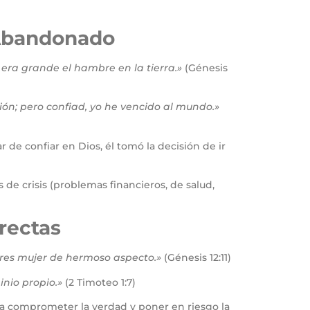
 Abandonado
era grande el hambre en la tierra.»
(Génesis
ión; pero confiad, yo he vencido al mundo.»
 de confiar en Dios, él tomó la decisión de ir
de crisis (problemas financieros, de salud,
rectas
eres mujer de hermoso aspecto.»
(Génesis 12:11)
nio propio.»
(2 Timoteo 1:7)
ó a comprometer la verdad y poner en riesgo la