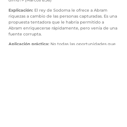
alma?»
(Marcos 8:36)
Explicación:
El rey de Sodoma le ofrece a Abram
riquezas a cambio de las personas capturadas. Es una
propuesta tentadora que le habría permitido a
Abram enriquecerse rápidamente, pero venía de una
fuente corrupta.
Aplicación práctica:
No todas las oportunidades que
parecen beneficiosas son de Dios. Muchas veces, el
mundo nos ofrece «atajos» que comprometen
nuestros valores y nuestra integridad. Debemos
tener cuidado de no aceptar lo que nos aleje de la
voluntad de Dios.
Punto 5: La Decisión de
Abram: No Depender de
Nadie Excepto Dios
Versículo clave:
«He alzado mi mano a Jehová Dios
Altísimo, creador de los cielos y de la tierra, que