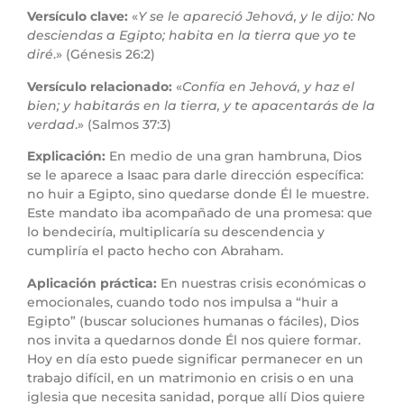
Versículo clave:
«
Y se le apareció Jehová, y le dijo: No
desciendas a Egipto; habita en la tierra que yo te
diré
.» (Génesis 26:2)
Versículo relacionado:
«
Confía en Jehová, y haz el
bien; y habitarás en la tierra, y te apacentarás de la
verdad
.» (Salmos 37:3)
Explicación:
En medio de una gran hambruna, Dios
se le aparece a Isaac para darle dirección específica:
no huir a Egipto, sino quedarse donde Él le muestre.
Este mandato iba acompañado de una promesa: que
lo bendeciría, multiplicaría su descendencia y
cumpliría el pacto hecho con Abraham.
Aplicación práctica:
En nuestras crisis económicas o
emocionales, cuando todo nos impulsa a “huir a
Egipto” (buscar soluciones humanas o fáciles), Dios
nos invita a quedarnos donde Él nos quiere formar.
Hoy en día esto puede significar permanecer en un
trabajo difícil, en un matrimonio en crisis o en una
iglesia que necesita sanidad, porque allí Dios quiere