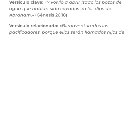
Versículo clave:
«
Y volvió a abrir Isaac los pozos de
agua que habían sido cavados en los días de
Abraham
.» (Génesis 26:18)
Versículo relacionado:
«
Bienaventurados los
pacificadores, porque ellos serán llamados hijos de
Dios
.» (Mateo 5:9)
Explicación:
Isaac no lucha por los pozos robados ni
se deja llevar por el enojo. En lugar de confrontar
agresivamente, sigue adelante, reabriendo pozos
antiguos y cavando nuevos. Eventualmente, los
conflictos cesan, y los mismos que lo rechazaron
terminan haciendo pacto con él.
Aplicación práctica:
En nuestras familias, trabajos o
ministerios, muchas veces es mejor optar por la
persistencia en el bien que por la confrontación
directa. Esto no significa tolerar abuso, sino tener la
sabiduría de cuándo hablar, cuándo callar, y cuándo
moverse. La paz, en ocasiones, se alcanza cavando
nuevos pozos, no peleando por los antiguos.