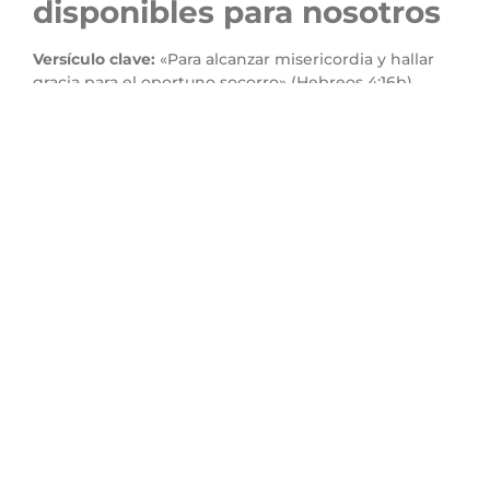
disponibles para nosotros
Versículo clave:
«Para alcanzar misericordia y hallar
gracia para el oportuno socorro» (Hebreos 4:16b).
Versículo relacionado:
«La misericordia de Jehová es
desde la eternidad y hasta la eternidad sobre los que
le temen» (Salmo 103:17).
Explicación:
La misericordia de Dios significa que no
recibimos el castigo que merecemos, mientras que
su gracia nos otorga bendiciones que no podríamos
ganar por nosotros mismos. Ambas están disponibles
para nosotros a través de Jesús.
Aplicación práctica:
A veces nos sentimos indignos
de la gracia de Dios, pero debemos recordar que su
amor es incondicional. No importa cuán grande sea
nuestro pecado o cuán profunda nuestra necesidad,
su gracia siempre es suficiente para restaurarnos y
fortalecernos.