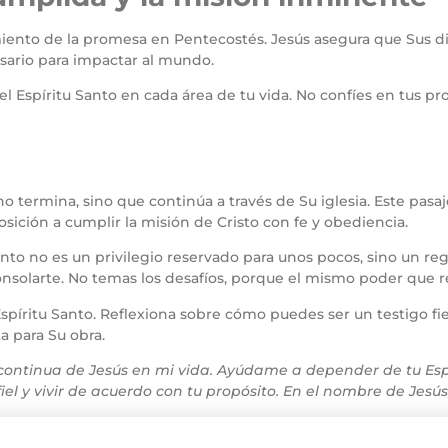
miento de la promesa en Pentecostés. Jesús asegura que Sus dis
sario para impactar al mundo.
Espíritu Santo en cada área de tu vida. No confíes en tus prop
o termina, sino que continúa a través de Su iglesia. Este pasaj
sición a cumplir la misión de Cristo con fe y obediencia.
to no es un privilegio reservado para unos pocos, sino un rega
nsolarte. No temas los desafíos, porque el mismo poder que res
Espíritu Santo. Reflexiona sobre cómo puedes ser un testigo fi
a para Su obra.
 continua de Jesús en mi vida. Ayúdame a depender de tu Esp
iel y vivir de acuerdo con tu propósito. En el nombre de Jesú