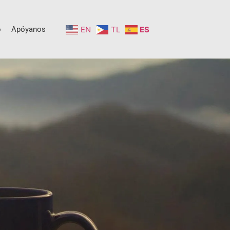
o
Apóyanos
EN
TL
ES