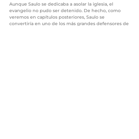
Aunque Saulo se dedicaba a asolar la iglesia, el
evangelio no pudo ser detenido. De hecho, como
veremos en capítulos posteriores, Saulo se
convertiría en uno de los más grandes defensores de
la fe cristiana. Esto resalta la soberanía de Dios y su
capacidad para transformar incluso a los enemigos
más feroces en instrumentos de Su voluntad.
Aplicación práctica:
A veces, las personas que
parecen estar más en contra de nosotros son las que
Dios tiene destinado para usar en Su propósito.
Aunque los obstáculos pueden parecer insuperables,
debemos recordar que Dios tiene el poder de
cambiar las circunstancias y las vidas de las personas.
Incluso lo que parece ser una persecución o una
oposición puede ser una oportunidad para el avance
del evangelio.
Punto 4: La Expansión del
Evangelio a Través de la