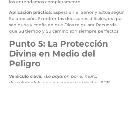
los entendamos completamente.
Aplicación práctica:
Espera en el Señor y actúa según
Su dirección. Si enfrentas decisiones difíciles, ora por
sabiduría y confía en que Dios te guiará. Recuerda
que Su tiempo y Su camino son siempre perfectos.
Punto 5: La Protección
Divina en Medio del
Peligro
Versículo clave:
«Lo bajaron por el muro,
descolgándolo en una canasta.»
(Hechos 9:25)
Explicación:
Dios no solo alertó a Saulo del peligro,
sino que también proporcionó una salida creativa
para su escape. Aunque el método fue sencillo, fue
suficiente para salvar su vida. Esto demuestra que
Dios usa recursos comunes y extraordinarios para
cumplir Su propósito.