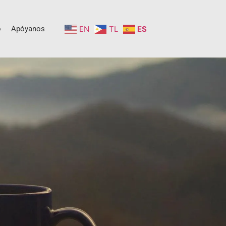
o
Apóyanos
EN
TL
ES