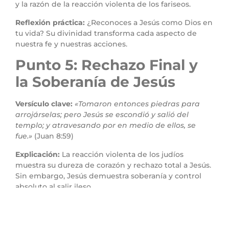
y la razón de la reacción violenta de los fariseos.
Reflexión práctica:
¿Reconoces a Jesús como Dios en
tu vida? Su divinidad transforma cada aspecto de
nuestra fe y nuestras acciones.
Punto 5: Rechazo Final y
la Soberanía de Jesús
Versículo clave:
«Tomaron entonces piedras para
arrojárselas; pero Jesús se escondió y salió del
templo; y atravesando por en medio de ellos, se
fue.»
(Juan 8:59)
Explicación:
La reacción violenta de los judíos
muestra su dureza de corazón y rechazo total a Jesús.
Sin embargo, Jesús demuestra soberanía y control
absoluto al salir ileso.
Reflexión práctica:
¿Confías en la soberanía de Jesús
en medio de la oposición? Su plan siempre
prevalecerá, incluso cuando enfrentas desafíos.