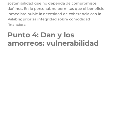
sostenibilidad que no dependa de compromisos
dañinos. En lo personal, no permitas que el beneficio
inmediato nuble la necesidad de coherencia con la
Palabra; prioriza integridad sobre comodidad
financiera.
Punto 4: Dan y los
amorreos: vulnerabilidad
de los débiles
Versículo clave:
“
Los amorreos acosaron a los hijos
de Dan hasta el monte, y no los dejaron descender
a los llanos. Y el amorreo persistió en habitar en el
monte de Heres, en Ajalón y en Saalbim; pero
cuando la casa de José cobró fuerzas, lo hizo
tributario
.” (Jueces 1:34–35)
Versículo relacionado:
“
Defiende al pobre y al
huérfano; haz justicia al afligido y al menesteroso
.”
(Salmo 82:3)