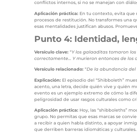
conflictos internos, si no se manejan con diál
Aplicación práctica:
En tu contexto, evita que
procesos de restitución. No transformes una quej
esas mentalidades justifican abusos. Promueve 
Punto 4: Identidad, len
Versículo clave:
“
Y los galaaditas tomaron los 
correctamente… Y murieron entonces de los d
Versículo relacionado:
“
De la abundancia del 
Explicación:
El episodio del “Shibboleth” mues
acento, una letra, decide quién vive y quién m
evento es un ejemplo extremo de cómo la difere
peligrosidad de usar rasgos culturales como cri
Aplicación práctica:
Hoy, las “shibboleths” mod
grupo. No permitas que esas marcas se conviertan
a recibir a quien habla distinto, a apoyar in
que derriben barreras idiomáticas y culturales.