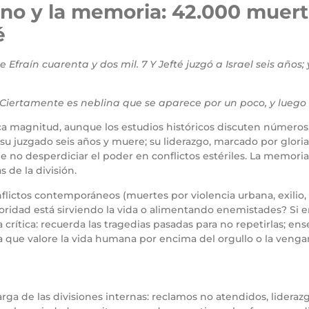
no y la memoria: 42.000 muert
é
 Efraín cuarenta y dos mil. 7 Y Jefté juzgó a Israel seis años;
 Ciertamente es neblina que se aparece por un poco, y lueg
a magnitud, aunque los estudios históricos discuten números, l
u juzgado seis años y muere; su liderazgo, marcado por gloria y
e no desperdiciar el poder en conflictos estériles. La memori
 de la división.
onflictos contemporáneos (muertes por violencia urbana, exilio
oridad está sirviendo la vida o alimentando enemistades? Si e
a crítica: recuerda las tragedias pasadas para no repetirlas; en
a que valore la vida humana por encima del orgullo o la venga
rga de las divisiones internas: reclamos no atendidos, lideraz