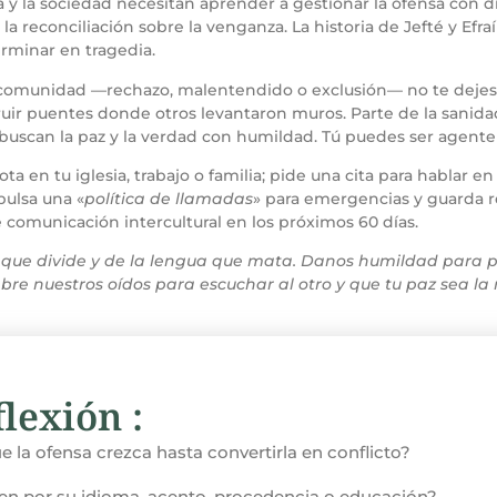
 y la sociedad necesitan aprender a gestionar la ofensa con di
ir la reconciliación sobre la venganza. La historia de Jefté y Ef
erminar en tragedia.
a comunidad —rechazo, malentendido o exclusión— no te dejes 
ruir puentes donde otros levantaron muros. Parte de la sanida
buscan la paz y la verdad con humildad. Tú puedes ser agente 
 rota en tu iglesia, trabajo o familia; pide una cita para hablar
pulsa una «
política de llamadas
» para emergencias y guarda r
e comunicación intercultural en los próximos 60 días.
o que divide y de la lengua que mata. Danos humildad para p
re nuestros oídos para escuchar al otro y que tu paz sea la
lexión :
e la ofensa crezca hasta convertirla en conflicto?
uien por su idioma, acento, procedencia o educación?