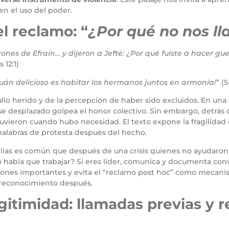
en el uso del poder.
l reclamo: “
¿Por qué no nos l
ones de Efraín… y dijeron a Jefté: ¿Por qué fuiste a hacer gu
 12:1)
uán delicioso es habitar los hermanos juntos en armonía!
” (
llo herido y de la percepción de haber sido excluidos. En una s
e desplazado golpea el honor colectivo. Sin embargo, detrás 
vieron cuando hubo necesidad. El texto expone la fragilidad d
palabras de protesta después del hecho.
milias es común que después de una crisis quienes no ayudaro
o había que trabajar? Si eres líder, comunica y documenta co
isiones importantes y evita el “reclamo post hoc” como mecani
r reconocimiento después.
egitimidad: llamadas previas y 