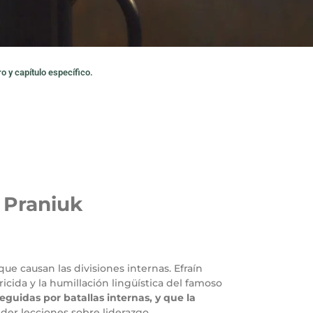
o y capítulo específico.
 Praniuk
ue causan las divisiones internas. Efraín
icida y la humillación lingüística del famoso
guidas por batallas internas, y que la
nder lecciones sobre liderazgo,