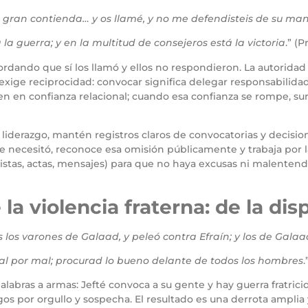
 gran contienda… y os llamé, y no me defendisteis de su ma
la guerra; y en la multitud de consejeros está la victoria
.” (
ordando que sí los llamó y ellos no respondieron. La autorida
a exige reciprocidad: convocar significa delegar responsabilida
enen en confianza relacional; cuando esa confianza se rompe, s
 liderazgo, mantén registros claros de convocatorias y decisio
 necesitó, reconoce esa omisión públicamente y trabaja por l
stas, actas, mensajes) para que no haya excusas ni malentend
 la violencia fraterna: de la di
 los varones de Galaad, y peleó contra Efraín; y los de Galaa
l por mal; procurad lo bueno delante de todos los hombres
.
abras a armas: Jefté convoca a su gente y hay guerra fratricida
os por orgullo y sospecha. El resultado es una derrota amplia 