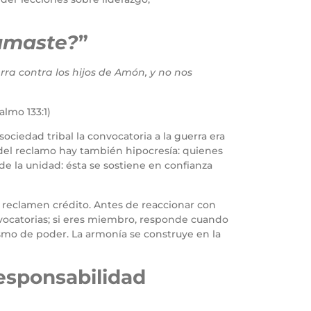
lamaste?
”
erra contra los hijos de Amón, y no nos
Salmo 133:1)
ociedad tribal la convocatoria a la guerra era
del reclamo hay también hipocresía: quienes
e la unidad: ésta se sostiene en confianza
n reclamen crédito. Antes de reaccionar con
nvocatorias; si eres miembro, responde cuando
smo de poder. La armonía se construye en la
responsabilidad