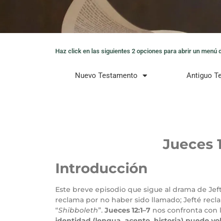
Haz click en las siguientes 2 opciones para abrir un menú de
Nuevo Testamento
Antiguo T
Jueces 
Introducción
Este breve episodio que sigue al drama de Jefté
reclama por no haber sido llamado; Jefté reclam
“
Shibboleth
”.
Jueces 12:1–7
nos confronta con 
identidad (lengua, acento, historia) puede vo