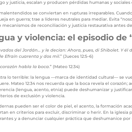
ogo y justicia, escalan y producen pérdidas humanas y sociales
 malentendidos se conviertan en rupturas irreparables. Cuando
a en guerra; trae a líderes neutrales para mediar. Evita “nosotr
mecanismos de reconciliación y justicia restaurativa antes de 
gua y violencia: el episodio de
vados del Jordán… y le decían: Ahora, pues, di Shibolet. Y él
e Efraín cuarenta y dos mil
.” (Jueces 12:5–6)
corazón habla la boca.
” (Mateo 12:34)
tra lo terrible: la lengua —marca de identidad cultural— se 
uere. Mateo 12:34 nos recuerda que la boca revela el corazón; 
ncia (lengua, acento, etnia) puede deshumanizar y justificar l
terios de exclusión y violencia.
ernas pueden ser el color de piel, el acento, la formación aca
 en criterios para excluir, discriminar o herir. En la iglesia pr
migrantes y a denunciar cualquier práctica que deshumanice por