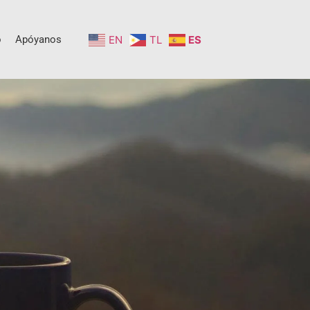
o
Apóyanos
EN
TL
ES