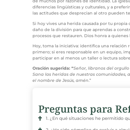
de muchos por razones de identidad. La iglesia
diferencias lingüísticas y culturales, y a prefer
las actitudes que desprecian al otro pueden t
Si hoy vives una herida causada por tu propi
daño de la división para que aprendas a const
procesos que restauren. Dios honra a quienes 
Hoy, toma la iniciativa: identifica una relación
primero; si eres responsable en un equipo, im
participar en al menos un taller o lectura sobr
Oración sugerida: “
Señor, líbranos del orgull
Sana las heridas de nuestras comunidades, ab
el nombre de Jesús, amén
.”
Preguntas para Ref
1. ¿En qué situaciones he permitido qu
2. ¿He sido cómplice de excluir a alg