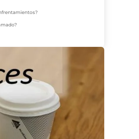
enfrentamientos?
lamado?