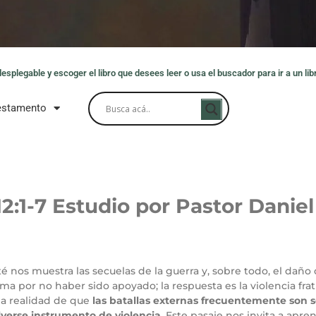
splegable y escoger el libro que desees leer o usa el buscador para ir a un libr
estamento
12
:1-7
Estudio por Pastor Daniel
 nos muestra las secuelas de la guerra y, sobre todo, el daño q
a por no haber sido apoyado; la respuesta es la violencia fratr
la realidad de que
las batallas externas frecuentemente son se
lverse instrumento de violencia
. Este pasaje nos invita a apre