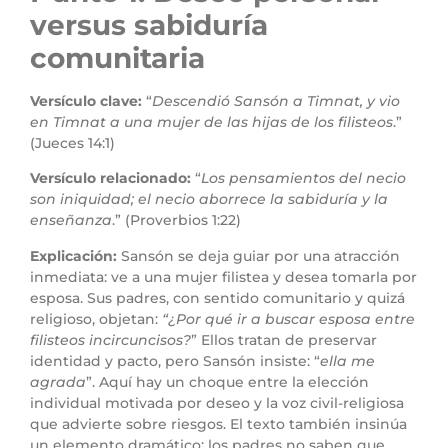
versus sabiduría
comunitaria
Versículo clave:
“
Descendió Sansón a Timnat, y vio
en Timnat a una mujer de las hijas de los filisteos
.”
(Jueces 14:1)
Versículo relacionado:
“
Los pensamientos del necio
son iniquidad; el necio aborrece la sabiduría y la
enseñanza
.” (Proverbios 1:22)
Explicación:
Sansón se deja guiar por una atracción
inmediata: ve a una mujer filistea y desea tomarla por
esposa. Sus padres, con sentido comunitario y quizá
religioso, objetan:
“¿Por qué ir a buscar esposa entre
filisteos incircuncisos?
” Ellos tratan de preservar
identidad y pacto, pero Sansón insiste: “
ella me
agrada
”. Aquí hay un choque entre la elección
individual motivada por deseo y la voz civil-religiosa
que advierte sobre riesgos. El texto también insinúa
un elemento dramático: los padres no saben que