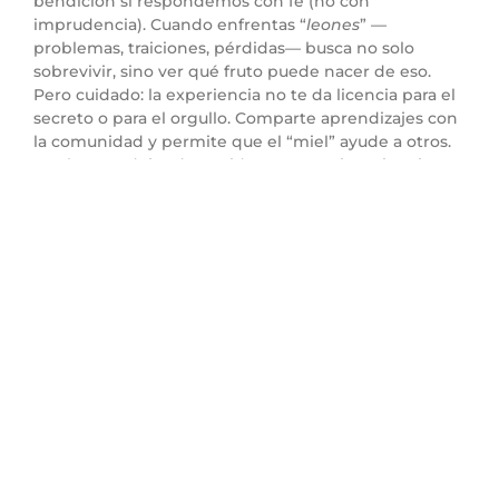
bendición si respondemos con fe (no con
imprudencia). Cuando enfrentas “
leones
” —
problemas, traiciones, pérdidas— busca no solo
sobrevivir, sino ver qué fruto puede nacer de eso.
Pero cuidado: la experiencia no te da licencia para el
secreto o para el orgullo. Comparte aprendizajes con
la comunidad y permite que el “miel” ayude a otros.
Usa las paradojas de tu vida como testimonio: Dios
convierte lo que ataca en fuente de bien cuando te
sometes a Él.
Punto 4: El enigma, la
presión social y la traición
Versículo clave:
“
Y Sansón les dijo: Yo os propondré
ahora un enigma… Del devorador salió comida, / Y
del fuerte salió dulzura. … Y ella lloró… y él se lo
declaró, porque le presionaba; y ella lo declaró a los
hijos de su pueblo
.” (Jueces 14:12–14,17)
Versículo relacionado:
“
En el corazón del hombre