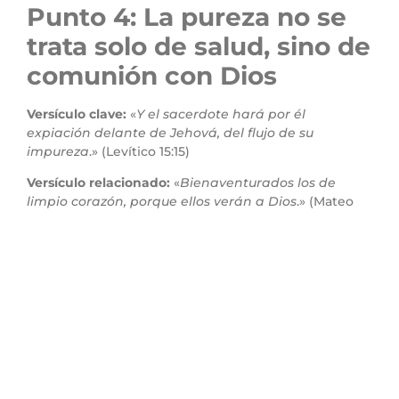
Punto 4: La pureza no se
trata solo de salud, sino de
comunión con Dios
Versículo clave:
«
Y el sacerdote hará por él
expiación delante de Jehová, del flujo de su
impureza
.» (Levítico 15:15)
Versículo relacionado:
«
Bienaventurados los de
limpio corazón, porque ellos verán a Dios
.» (Mateo
5:8)
Explicación:
La impureza no era solo una condición
física; requería reconciliación espiritual. Esto enseña
que Dios no está buscando solamente higiene
exterior, sino un corazón limpio. Todo en nuestra vida,
incluso lo que parece biológico o emocional, puede
afectar nuestra comunión con Dios si no lo tratamos
correctamente.
Aplicación actual:
¿Has perdido sensibilidad a ciertas