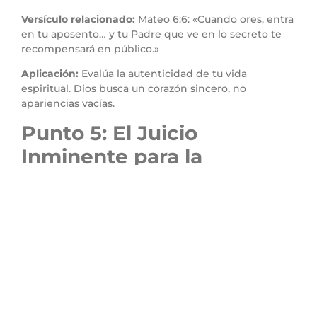
Versículo relacionado:
Mateo 6:6: «Cuando ores, entra
en tu aposento… y tu Padre que ve en lo secreto te
recompensará en público.»
Aplicación:
Evalúa la autenticidad de tu vida
espiritual. Dios busca un corazón sincero, no
apariencias vacías.
Punto 5: El Juicio
Inminente para la
Hipocresía
Versículo clave:
“Estos recibirán mayor condenación”
(Lucas 20:47).
Exégesis:
Jesús no solo denuncia la hipocresía, sino
que advierte de su juicio. Quienes abusan de su
posición espiritual para dañar a otros enfrentarán la
justicia divina.