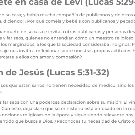
ete en casa de Leví (Lucas 5:29
en su casa; y había mucha compañía de publicanos y de otros q
s, diciendo: ¿Por qué coméis y bebéis con publicanos y pecador
banquete en su casa e invita a otros publicanos y personas de
ibas y fariseos, quienes no entendían cómo un maestro religio
los marginados, a los que la sociedad consideraba indignos. Par
saje nos invita a reflexionar sobre nuestras propias actitudes
ercarte a ellos con amor y compasión?
 de Jesús (Lucas 5:31-32)
 Los que están sanos no tienen necesidad de médico, sino los 
.
s fariseos con una poderosa declaración sobre su misión: Él vin
. Con esto, deja claro que su ministerio está enfocado en la r
nociones religiosas de la época y sigue siendo relevante hoy e
pentido que busca a Dios. ¿Reconoces tu necesidad de Cristo 