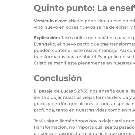
Quinto punto: La enseñ
Versículo clave:
«Nadie pone vino nuevo en odre
vino nuevo en odres nuevos se ha de echar; y lo
Explicación:
Jesús utiliza una parábola para exp
Evangelio, el nuevo pacto que trae transformac
pueden contener este nuevo mensaje. Así com
transformadas para recibir el Evangelio en su t
Cristo se manifieste plenamente en nuestras vi
Conclusión
El pasaje de Lucas 5:27-39 nos enseña que el l
invita a dejar nuestras viejas formas de vida y 
gracia y perdón que alcanza a todos, especial
profunda, tanto en nuestras vidas como en n
Jesús sigue llamándonos hoy a dejar atrás nuest
transformación. No importa cuál sea tu pasado
un corazón dispuesto a cambiar, y que permita