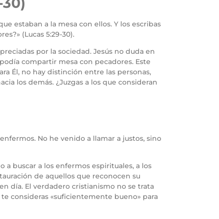
-30)
ue estaban a la mesa con ellos. Y los escribas
es?» (Lucas 5:29-30).
spreciadas por la sociedad. Jesús no duda en
so podía compartir mesa con pecadores. Este
a Él, no hay distinción entre las personas,
 hacia los demás. ¿Juzgas a los que consideran
enfermos. No he venido a llamar a justos, sino
o a buscar a los enfermos espirituales, a los
estauración de aquellos que reconocen su
n día. El verdadero cristianismo no se trata
o te consideras «suficientemente bueno» para