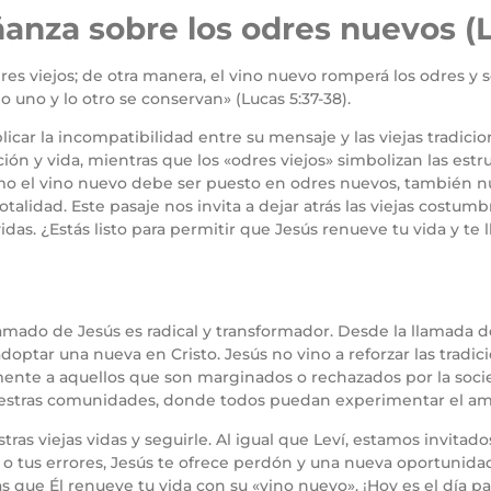
anza sobre los odres nuevos (L
s viejos; de otra manera, el vino nuevo romperá los odres y se
 uno y lo otro se conservan» (Lucas 5:37-38).
licar la incompatibilidad entre su mensaje y las viejas tradicio
ión y vida, mientras que los «odres viejos» simbolizan las est
o el vino nuevo debe ser puesto en odres nuevos, también nu
otalidad. Este pasaje nos invita a dejar atrás las viejas costu
das. ¿Estás listo para permitir que Jesús renueve tu vida y te 
lamado de Jesús es radical y transformador. Desde la llamada de
adoptar una nueva en Cristo. Jesús no vino a reforzar las tradic
mente a aquellos que son marginados o rechazados por la soci
uestras comunidades, donde todos puedan experimentar el amo
ras viejas vidas y seguirle. Al igual que Leví, estamos invitado
 o tus errores, Jesús te ofrece perdón y una nueva oportunid
s que Él renueve tu vida con su «vino nuevo». ¡Hoy es el día 