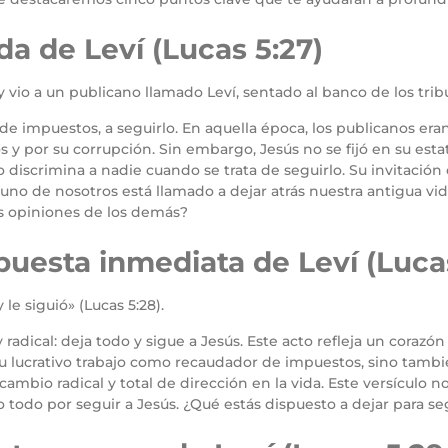
da de Leví (Lucas 5:27)
 vio a un publicano llamado Leví, sentado al banco de los tribut
de impuestos, a seguirlo. En aquella época, los publicanos er
y por su corrupción. Sin embargo, Jesús no se fijó en su estatu
iscrimina a nadie cuando se trata de seguirlo. Su invitación e
 uno de nosotros está llamado a dejar atrás nuestra antigua vida
as opiniones de los demás?
uesta inmediata de Leví (Lucas
le siguió» (Lucas 5:28).
 radical: deja todo y sigue a Jesús. Este acto refleja un cora
 su lucrativo trabajo como recaudador de impuestos, sino tambi
ambio radical y total de dirección en la vida. Este versículo n
 todo por seguir a Jesús. ¿Qué estás dispuesto a dejar para seg