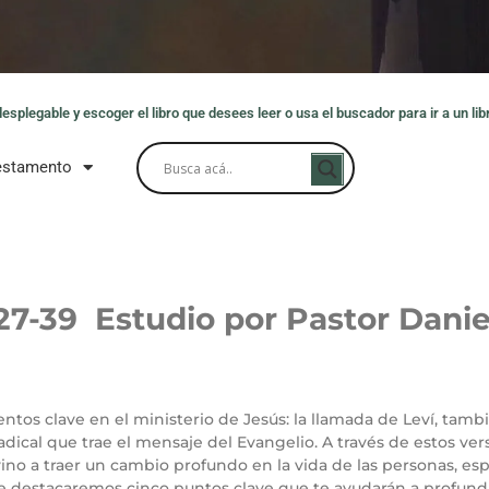
splegable y escoger el libro que desees leer o usa el buscador para ir a un libr
estamento
:27-39 Estudio por Pastor Danie
ventos clave en el ministerio de Jesús: la llamada de Leví, t
dical que trae el mensaje del Evangelio. A través de estos ve
 vino a traer un cambio profundo en la vida de las personas, 
 destacaremos cinco puntos clave que te ayudarán a profund