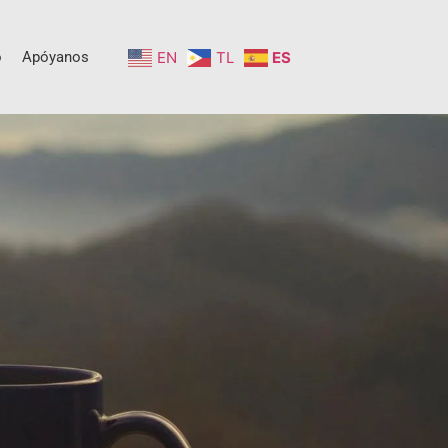
o
Apóyanos
EN
TL
ES