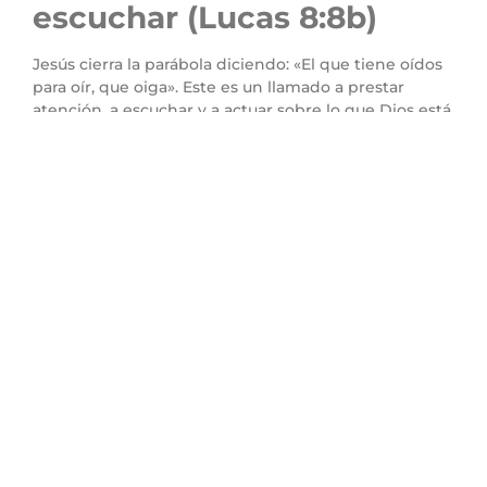
escuchar (Lucas 8:8b)
Jesús cierra la parábola diciendo: «El que tiene oídos
para oír, que oiga». Este es un llamado a prestar
atención, a escuchar y a actuar sobre lo que Dios está
diciendo.
Aplicación
: No basta con escuchar el mensaje de
Dios; debemos ser intencionales al aplicar lo que
oímos en nuestra vida diaria. La verdadera fe se
refleja en la acción.
Conclusión
La parábola del sembrador nos llama a reflexionar
sobre el estado de nuestro corazón. Cada uno de
nosotros tiene la responsabilidad de recibir el
mensaje de Dios de manera correcta y permitir que
transforme nuestra vida.
Hoy, te invito a examinar tu vida. ¿Eres una buena
tierra que está produciendo fruto? Si no es así, es