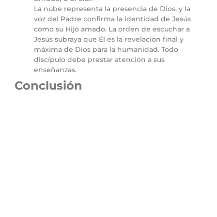
La nube representa la presencia de Dios, y la
voz del Padre confirma la identidad de Jesús
como su Hijo amado. La orden de escuchar a
Jesús subraya que Él es la revelación final y
máxima de Dios para la humanidad. Todo
discípulo debe prestar atención a sus
enseñanzas.
Conclusión
El evento de la Transfiguración no solo revela la gloria
de Cristo, sino que también afirma su misión
redentora. Al conectar la Ley, los Profetas y la obra de
Jesús, el pasaje nos invita a centrar nuestra atención
en el mensaje y la misión de Cristo, quien es la
manifestación plena de la voluntad de Dios.
Jesús es el Hijo de Dios, y como tal, nuestra
responsabilidad es escucharlo y obedecerlo. Este
pasaje nos llama a reconocer su gloria y a estar
dispuestos a seguirlo en todo momento, incluso
cuando no comprendamos del todo sus caminos.