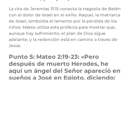
La cita de Jeremías 31:15 conecta la tragedia de Belén
con el dolor de Israel en el exilio. Raquel, la matriarca
de Israel, simboliza el lamento por la pérdida de los
niños. Mateo utiliza esta profecía para mostrar que,
aunque hay sufrimiento, el plan de Dios sigue
adelante, y la redención está en camino a través de
Jesús.
Punto 5: Mateo 2:19-23: «Pero
después de muerto Herodes, he
aquí un ángel del Señor apareció en
sueños a José en Egipto, diciendo:
Levántate, toma al niño y a su
madre, y vete a tierra de Israel,
porque han muerto los que
procuraban la muerte del niño.
Entonces él se levantó, y tomó al
niño y a su madre, y vino a tierra de
Israel. Pero oyendo que Arquelao