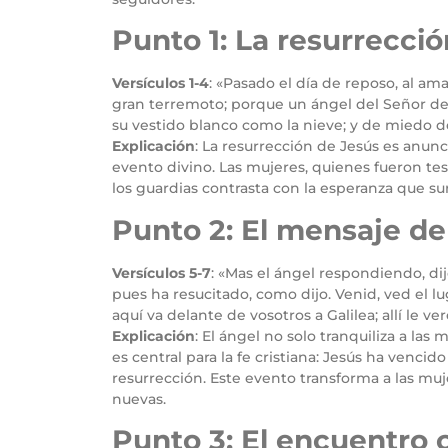
Punto 1: La resurrecci
Versículos 1-4
: «Pasado el día de reposo, al am
gran terremoto; porque un ángel del Señor desc
su vestido blanco como la nieve; y de miedo 
Explicación
: La resurrección de Jesús es anun
evento divino. Las mujeres, quienes fueron testi
los guardias contrasta con la esperanza que su
Punto 2: El mensaje de
Versículos 5-7
: «Mas el ángel respondiendo, dij
pues ha resucitado, como dijo. Venid, ved el l
aquí va delante de vosotros a Galilea; allí le ver
Explicación
: El ángel no solo tranquiliza a las
es central para la fe cristiana: Jesús ha vencid
resurrección. Este evento transforma a las muj
nuevas.
Punto 3: El encuentro c