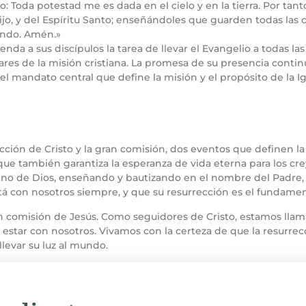
: Toda potestad me es dada en el cielo y en la tierra. Por tanto
ijo, y del Espíritu Santo; enseñándoles que guarden todas las
mundo. Amén.»
enda a sus discípulos la tarea de llevar el Evangelio a todas la
s de la misión cristiana. La promesa de su presencia continu
 el mandato central que define la misión y el propósito de la I
cción de Cristo y la gran comisión, dos eventos que definen la f
que también garantiza la esperanza de vida eterna para los cr
no de Dios, enseñando y bautizando en el nombre del Padre, de
está con nosotros siempre, y que su resurrección es el fundamen
an comisión de Jesús. Como seguidores de Cristo, estamos llam
estar con nosotros. Vivamos con la certeza de que la resurre
levar su luz al mundo.