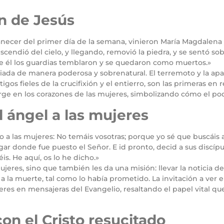
ón de Jesús
anecer del primer día de la semana, vinieron María Magdalena y
endió del cielo, y llegando, removió la piedra, y se sentó so
de él los guardias temblaron y se quedaron como muertos.»
ciada de manera poderosa y sobrenatural. El terremoto y la ap
gos fieles de la crucifixión y el entierro, son las primeras en r
rge en los corazones de las mujeres, simbolizando cómo el pod
l ángel a las mujeres
o a las mujeres: No temáis vosotras; porque yo sé que buscáis a 
ugar donde fue puesto el Señor. E id pronto, decid a sus discíp
éis. He aquí, os lo he dicho.»
 mujeres, sino que también les da una misión: llevar la noticia d
o a la muerte, tal como lo había prometido. La invitación a ver e
eres en mensajeras del Evangelio, resaltando el papel vital q
on el Cristo resucitado