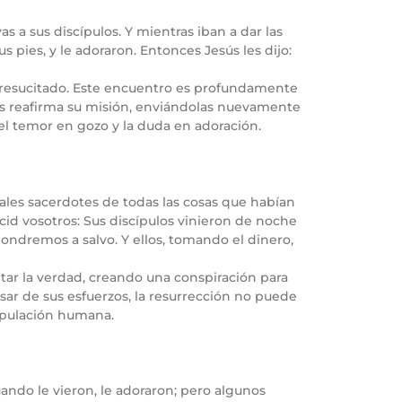
s a sus discípulos. Y mientras iban a dar las
us pies, y le adoraron. Entonces Jesús les dijo:
s resucitado. Este encuentro es profundamente
ús reafirma su misión, enviándolas nuevamente
 el temor en gozo y la duda en adoración.
ipales sacerdotes de todas las cosas que habían
cid vosotros: Sus discípulos vinieron de noche
pondremos a salvo. Y ellos, tomando el dinero,
ultar la verdad, creando una conspiración para
esar de sus esfuerzos, la resurrección no puede
nipulación humana.
uando le vieron, le adoraron; pero algunos