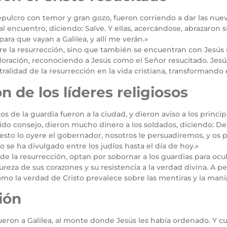
sepulcro con temor y gran gozo, fueron corriendo a dar las nueva
 al encuentro, diciendo: Salve. Y ellas, acercándose, abrazaron s
ara que vayan a Galilea, y allí me verán.»
bre la resurrección, sino que también se encuentran con Jesú
doración, reconociendo a Jesús como el Señor resucitado. Jes
tralidad de la resurrección en la vida cristiana, transformando
n de los líderes religiosos
nos de la guardia fueron a la ciudad, y dieron aviso a los princ
ido consejo, dieron mucho dinero a los soldados, diciendo: De
 esto lo oyere el gobernador, nosotros le persuadiremos, y os 
o se ha divulgado entre los judíos hasta el día de hoy.»
se de la resurrección, optan por sobornar a los guardias para oc
dureza de sus corazones y su resistencia a la verdad divina. A p
cómo la verdad de Cristo prevalece sobre las mentiras y la ma
ión
fueron a Galilea, al monte donde Jesús les había ordenado. Y c