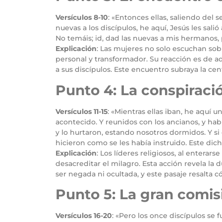
Versículos 8-10
: «Entonces ellas, saliendo del 
nuevas a los discípulos, he aquí, Jesús les salió
No temáis; id, dad las nuevas a mis hermanos, p
Explicación
: Las mujeres no solo escuchan so
personal y transformador. Su reacción es de a
a sus discípulos. Este encuentro subraya la cen
Punto 4: La conspiració
Versículos 11-15
: «Mientras ellas iban, he aquí u
acontecido. Y reunidos con los ancianos, y hab
y lo hurtaron, estando nosotros dormidos. Y si
hicieron como se les había instruido. Este dich
Explicación
: Los líderes religiosos, al enterar
desacreditar el milagro. Esta acción revela la 
ser negada ni ocultada, y este pasaje resalta 
Punto 5: La gran comis
Versículos 16-20
: «Pero los once discípulos se 