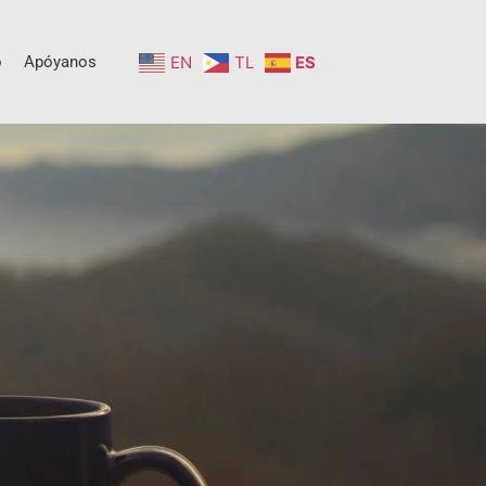
o
Apóyanos
EN
TL
ES