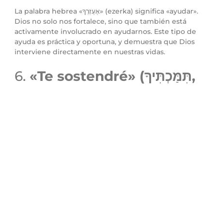
La palabra hebrea «אֶעֶזְרְךָ» (ezerka) significa «ayudar».
Dios no solo nos fortalece, sino que también está
activamente involucrado en ayudarnos. Este tipo de
ayuda es práctica y oportuna, y demuestra que Dios
interviene directamente en nuestras vidas.
6.
«Te sostendré» (תִּמַּכְתִּיךָ,
«Timmaktikha»)
«Te sostendré con la diestra de mi justicia.»
Este verbo, «תִּמַּכְתִּיךָ» (timmaktikha), se refiere a
sostener firmemente. La «diestra de justicia»
simboliza el poder justo de Dios. Dios no solo ofrece
ayuda temporal, sino que promete sostenernos
constantemente con Su mano justa y poderosa.
Conclusión: