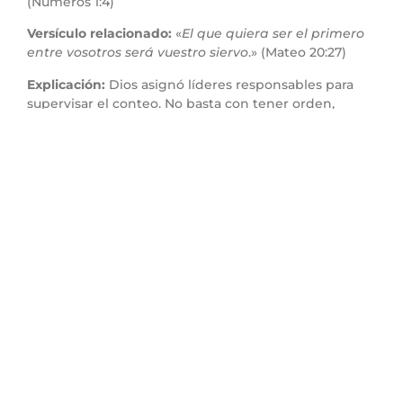
(Números 1:4)
Versículo relacionado:
«
El que quiera ser el primero
entre vosotros será vuestro siervo
.» (Mateo 20:27)
Explicación:
Dios asignó líderes responsables para
supervisar el conteo. No basta con tener orden,
también se necesita liderazgo comprometido. Estos
jefes no eran perfectos, pero sí llamados a rendir
cuentas y guiar a su tribu.
Aplicación práctica:
Si estás en una posición de
liderazgo, en tu hogar, trabajo o iglesia, hazlo con
responsabilidad y humildad. Dios te ha puesto allí
para guiar a otros, no para dominar. Sé un ejemplo de
servicio.
Punto 5: La unidad y
fidelidad del pueblo
permite cumplir el
propósito de Dios