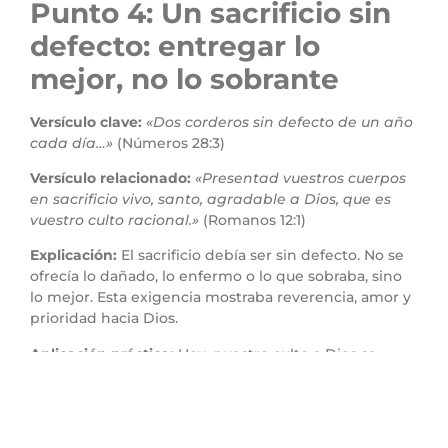
Punto 4: Un sacrificio sin
defecto: entregar lo
mejor, no lo sobrante
Versículo clave:
«Dos corderos sin defecto de un año
cada día…»
(Números 28:3)
Versículo relacionado:
«Presentad vuestros cuerpos
en sacrificio vivo, santo, agradable a Dios, que es
vuestro culto racional.»
(Romanos 12:1)
Explicación:
El sacrificio debía ser sin defecto. No se
ofrecía lo dañado, lo enfermo o lo que sobraba, sino
lo mejor. Esta exigencia mostraba reverencia, amor y
prioridad hacia Dios.
Aplicación práctica:
Hoy, nuestro culto a Dios se
expresa en cómo vivimos. ¿Le estamos dando lo
mejor de nuestro tiempo, energía y talentos? ¿O le
damos las sobras del día? Dios merece lo mejor de
nosotros, no por obligación, sino como expresión de