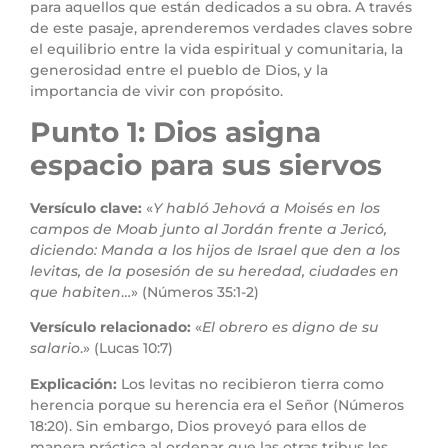
para aquellos que están dedicados a su obra. A través
de este pasaje, aprenderemos verdades claves sobre
el equilibrio entre la vida espiritual y comunitaria, la
generosidad entre el pueblo de Dios, y la
importancia de vivir con propósito.
Punto 1: Dios asigna
espacio para sus siervos
Versículo clave:
«
Y habló Jehová a Moisés en los
campos de Moab junto al Jordán frente a Jericó,
diciendo: Manda a los hijos de Israel que den a los
levitas, de la posesión de su heredad, ciudades en
que habiten
…» (Números 35:1-2)
Versículo relacionado:
«
El obrero es digno de su
salario
.» (Lucas 10:7)
Explicación:
Los levitas no recibieron tierra como
herencia porque su herencia era el Señor (Números
18:20). Sin embargo, Dios proveyó para ellos de
manera práctica al ordenar que las otras tribus les