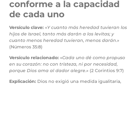
conforme a la capacidad
de cada uno
Versículo clave:
«
Y cuanto más heredad tuvieran los
hijos de Israel, tanto más darán a los levitas; y
cuanto menos heredad tuvieran, menos darán
.»
(Números 35:8)
Versículo relacionado:
«
Cada uno dé como propuso
en su corazón: no con tristeza, ni por necesidad,
porque Dios ama al dador alegre
.» (2 Corintios 9:7)
Explicación:
Dios no exigió una medida igualitaria,
sino proporcional. Las tribus con más recursos debían
dar más. Aquí vemos el principio de equidad: la
generosidad se ajusta a la capacidad de cada uno,
pero todos debían participar.
Aplicación práctica:
No se trata de cuánto das, sino
de la disposición de tu corazón. Todos podemos
contribuir al Reino de Dios según lo que tenemos. Si
tienes tiempo, compártelo. Si tienes recursos, sé