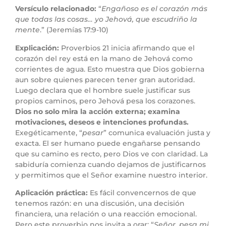
Versículo relacionado:
“
Engañoso es el corazón más
que todas las cosas… yo Jehová, que escudriño la
mente
.” (Jeremías 17:9-10)
Explicación:
Proverbios 21 inicia afirmando que el
corazón del rey está en la mano de Jehová como
corrientes de agua. Esto muestra que Dios gobierna
aun sobre quienes parecen tener gran autoridad.
Luego declara que el hombre suele justificar sus
propios caminos, pero Jehová pesa los corazones.
Dios no solo mira la acción externa; examina
motivaciones, deseos e intenciones profundas.
Exegéticamente, “
pesar
” comunica evaluación justa y
exacta. El ser humano puede engañarse pensando
que su camino es recto, pero Dios ve con claridad. La
sabiduría comienza cuando dejamos de justificarnos
y permitimos que el Señor examine nuestro interior.
Aplicación práctica:
Es fácil convencernos de que
tenemos razón: en una discusión, una decisión
financiera, una relación o una reacción emocional.
Pero este proverbio nos invita a orar: “
Señor, pesa mi