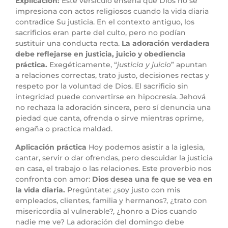
Explicación:
Este versículo enseña que Dios no se
impresiona con actos religiosos cuando la vida diaria
contradice Su justicia. En el contexto antiguo, los
sacrificios eran parte del culto, pero no podían
sustituir una conducta recta.
La adoración verdadera
debe reflejarse en justicia, juicio y obediencia
práctica.
Exegéticamente, “
justicia y juicio
” apuntan
a relaciones correctas, trato justo, decisiones rectas y
respeto por la voluntad de Dios. El sacrificio sin
integridad puede convertirse en hipocresía. Jehová
no rechaza la adoración sincera, pero sí denuncia una
piedad que canta, ofrenda o sirve mientras oprime,
engaña o practica maldad.
Aplicación práctica
Hoy podemos asistir a la iglesia,
cantar, servir o dar ofrendas, pero descuidar la justicia
en casa, el trabajo o las relaciones. Este proverbio nos
confronta con amor:
Dios desea una fe que se vea en
la vida diaria.
Pregúntate: ¿soy justo con mis
empleados, clientes, familia y hermanos?, ¿trato con
misericordia al vulnerable?, ¿honro a Dios cuando
nadie me ve? La adoración del domingo debe