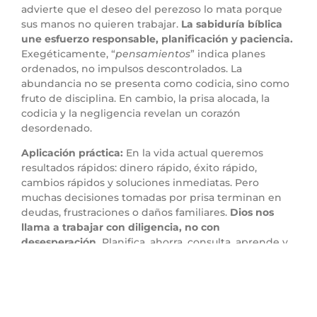
advierte que el deseo del perezoso lo mata porque
sus manos no quieren trabajar.
La sabiduría bíblica
une esfuerzo responsable, planificación y paciencia.
Exegéticamente, “
pensamientos
” indica planes
ordenados, no impulsos descontrolados. La
abundancia no se presenta como codicia, sino como
fruto de disciplina. En cambio, la prisa alocada, la
codicia y la negligencia revelan un corazón
desordenado.
Aplicación práctica:
En la vida actual queremos
resultados rápidos: dinero rápido, éxito rápido,
cambios rápidos y soluciones inmediatas. Pero
muchas decisiones tomadas por prisa terminan en
deudas, frustraciones o daños familiares.
Dios nos
llama a trabajar con diligencia, no con
desesperación.
Planifica, ahorra, consulta, aprende y
sé constante. También revisa si la pereza se disfraza
de cansancio, excusas o deseos sin acción. Soñar no
sustituye sembrar. Si quieres ver fruto en tu familia,
finanzas, ministerio o vida espiritual, da pasos
responsables. La diligencia paciente suele producir