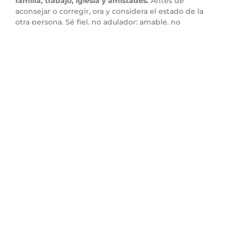
familia, trabajo, iglesia y amistades.
Antes de
aconsejar o corregir, ora y considera el estado de la
otra persona. Sé fiel, no adulador; amable, no
cobarde. También cumple tus mensajes y
compromisos con fidelidad. En un mundo lleno de
palabras rápidas y descuidadas, una palabra dicha con
gracia puede ser como agua fresca para un alma
cansada.
Punto 4: La sabiduría
responde al enemigo con
misericordia, no con
venganza
Versículo clave:
“
Si el que te aborrece tuviere
hambre, dale de comer pan, y si tuviere sed, dale de
beber agua
.” (Proverbios 25:21)
Versículo relacionado:
“
No seas vencido de lo malo,
sino vence con el bien el mal
.” (Romanos 12:21)