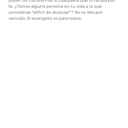
poder de transformar a cualquiera que lo reciba por
fe. ¿Tienes alguna persona en tu vida a la que
consideras “difícil de alcanzar”? No te des por
vencido. El evangelio es para todos.
Punto 4: La Justicia de
Dios Se Manifiesta en el
Evangelio
Versículo clave:
“Porque en el evangelio la justicia
de Dios se revela por fe y para fe, como está escrito:
Mas el justo vivirá por fe.”
(Romanos 1:17)
Versículo relacionado:
“Porque en el evangelio la
justicia de Dios se revela, y la justicia de Dios es por
fe, de principio a fin.”
(Romanos 3:22)
Explicación:
El evangelio revela la justicia de Dios, no
como algo que se alcanza por nuestras obras, sino por
medio de la fe. La justicia de Dios no se basa en la
perfección humana, sino en el sacrificio perfecto de