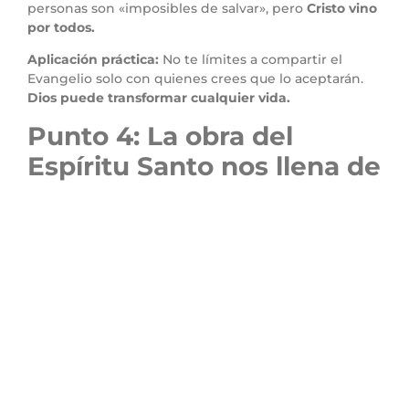
personas son «imposibles de salvar», pero
Cristo vino
por todos.
Aplicación práctica:
No te límites a compartir el
Evangelio solo con quienes crees que lo aceptarán.
Dios puede transformar cualquier vida.
Punto 4: La obra del
Espíritu Santo nos llena de
esperanza
Versículo clave:
«Y el Dios de esperanza os llene de
todo gozo y paz en el creer, para que abundéis en
esperanza por el poder del Espíritu Santo.»
(Romanos 15:13)
Versículo relacionado:
«El Espíritu mismo da
testimonio a nuestro espíritu, de que somos hijos de
Dios.»
(Romanos 8:16)
Explicación:
Pablo declara que
Dios es el Dios de la