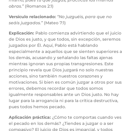
mismo, pues tú que juzgas, practicas las mismas
obras.”
(Romanos 2:1)
Versículo relacionado:
“No juzguéis, para que no
seáis juzgados.”
(Mateo 7:1)
Explicación:
Pablo comienza advirtiendo que el juicio
de Dios es justo, y que todos, sin excepción, seremos
juzgados por Él. Aquí, Pablo está hablando
especialmente a aquellos que se sienten superiores a
los demás, acusando y señalando las faltas ajenas
mientras ignoran sus propias transgresiones. Este
principio revela que Dios juzgará no solo nuestras
acciones, sino también nuestros corazones y
motivaciones. Si bien es común juzgar a otros por sus
errores, debemos recordar que todos somos
igualmente responsables ante un Dios justo. No hay
lugar para la arrogancia ni para la crítica destructiva,
pues todos hemos pecado.
Aplicación práctica:
¿Cómo te comportas cuando ves
el pecado en los demás? ¿Tiendes a juzgar o a ser
compasivo? El juicio de Dios es imparcial, y todos