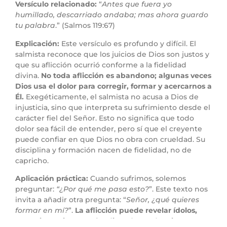
Versículo relacionado:
“
Antes que fuera yo
humillado, descarriado andaba; mas ahora guardo
tu palabra
.” (Salmos 119:67)
Explicación:
Este versículo es profundo y difícil. El
salmista reconoce que los juicios de Dios son justos y
que su aflicción ocurrió conforme a la fidelidad
divina.
No toda aflicción es abandono; algunas veces
Dios usa el dolor para corregir, formar y acercarnos a
Él.
Exegéticamente, el salmista no acusa a Dios de
injusticia, sino que interpreta su sufrimiento desde el
carácter fiel del Señor. Esto no significa que todo
dolor sea fácil de entender, pero sí que el creyente
puede confiar en que Dios no obra con crueldad. Su
disciplina y formación nacen de fidelidad, no de
capricho.
Aplicación práctica:
Cuando sufrimos, solemos
preguntar:
“¿Por qué me pasa esto?
”. Este texto nos
invita a añadir otra pregunta: “
Señor, ¿qué quieres
formar en mí?
”.
La aflicción puede revelar ídolos,
corregir caminos, profundizar dependencia y