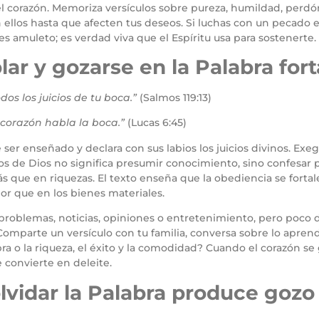
l corazón. Memoriza versículos sobre pureza, humildad, perdón
llos hasta que afecten tus deseos. Si luchas con un pecado es
s amuleto; es verdad viva que el Espíritu usa para sostenerte.
ar y gozarse en la Palabra for
os los juicios de tu boca.”
(Salmos 119:13)
corazón habla la boca.”
(Lucas 6:45)
 ser enseñado y declara con sus labios los juicios divinos. Exe
icios de Dios no significa presumir conocimiento, sino confesar
ás que en riquezas. El texto enseña que la obediencia se forta
r que en los bienes materiales.
blemas, noticias, opiniones o entretenimiento, pero poco de l
Comparte un versículo con tu familia, conversa sobre lo aprend
ra o la riqueza, el éxito y la comodidad? Cuando el corazón se 
 convierte en deleite.
olvidar la Palabra produce goz