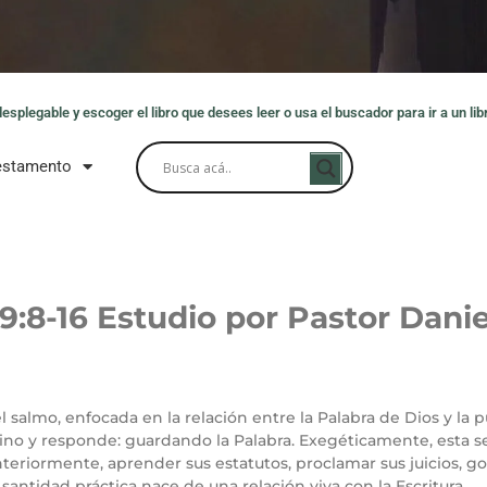
splegable y escoger el libro que desees leer o usa el buscador para ir a un libr
estamento
9:8-16
Estudio por Pastor Danie
el salmo, enfocada en la relación entre la Palabra de Dios y la
no y responde: guardando la Palabra. Exegéticamente, esta se
nteriormente, aprender sus estatutos, proclamar sus juicios, g
ntidad práctica nace de una relación viva con la Escritura.