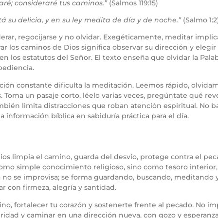
é; consideraré tus caminos.”
(Salmos 119:15)
tá su delicia, y en su ley medita de día y de noche.”
(Salmo 1:2
erar, regocijarse y no olvidar. Exegéticamente, meditar implic
erar los caminos de Dios significa observar su dirección y eleg
en los estatutos del Señor. El texto enseña que olvidar la Palab
bediencia.
racción constante dificulta la meditación. Leemos rápido, olvida
os. Toma un pasaje corto, léelo varias veces, pregúntate qué re
bién limita distracciones que roban atención espiritual. No ba
a información bíblica en sabiduría práctica para el día.
ios limpia el camino, guarda del desvío, protege contra el pe
 como simple conocimiento religioso, sino como tesoro interior, 
ura no se improvisa; se forma guardando, buscando, meditando 
 con firmeza, alegría y santidad.
ino, fortalecer tu corazón y sostenerte frente al pecado. No i
ceridad y caminar en una dirección nueva, con gozo y esperanza