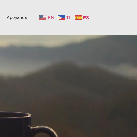
o
Apóyanos
EN
TL
ES