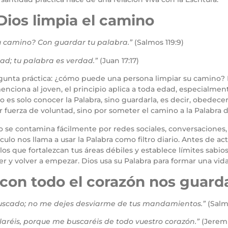
Dios limpia el camino
su camino? Con guardar tu palabra.”
(Salmos 119:9)
dad; tu palabra es verdad.”
(Juan 17:17)
gunta práctica: ¿cómo puede una persona limpiar su camino?
enciona al joven, el principio aplica a toda edad, especialmen
 es solo conocer la Palabra, sino guardarla, es decir, obedecerl
r fuerza de voluntad, sino por someter el camino a la Palabra d
ino se contamina fácilmente por redes sociales, conversacione
ículo nos llama a usar la Palabra como filtro diario. Antes de a
s que fortalezcan tus áreas débiles y establece límites sabios.
er y volver a empezar. Dios usa su Palabra para formar una vida
 con todo el corazón nos guard
buscado; no me dejes desviarme de tus mandamientos.”
(Salmo
laréis, porque me buscaréis de todo vuestro corazón.”
(Jeremí