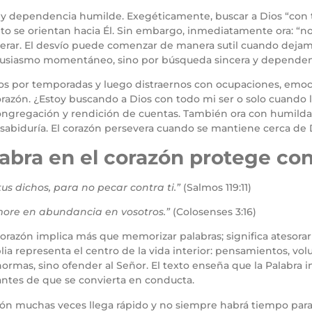
 y dependencia humilde. Exegéticamente, buscar a Dios “con t
to se orientan hacia Él. Sin embargo, inmediatamente ora: “
everar. El desvío puede comenzar de manera sutil cuando deja
ntusiasmo momentáneo, sino por búsqueda sincera y dependen
 por temporadas y luego distraernos con ocupaciones, emocion
l corazón. ¿Estoy buscando a Dios con todo mi ser o solo cuand
, congregación y rendición de cuentas. También ora con humild
 sabiduría. El corazón persevera cuando se mantiene cerca de 
labra en el corazón protege co
s dichos, para no pecar contra ti.”
(Salmos 119:11)
more en abundancia en vosotros.”
(Colosenses 3:16)
corazón implica más que memorizar palabras; significa atesorarl
ia representa el centro de la vida interior: pensamientos, volu
 normas, sino ofender al Señor. El texto enseña que la Palabra i
 antes de que se convierta en conducta.
ación muchas veces llega rápido y no siempre habrá tiempo para 