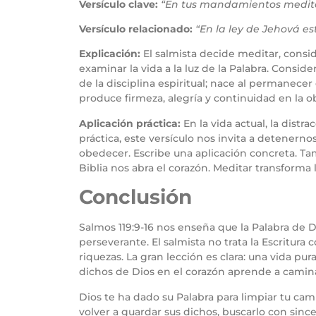
Versículo clave:
“En tus mandamientos meditar
Versículo relacionado:
“En la ley de Jehová es
Explicación:
El salmista decide meditar, consid
examinar la vida a la luz de la Palabra. Consid
de la disciplina espiritual; nace al permanecer 
produce firmeza, alegría y continuidad en la o
Aplicación práctica:
En la vida actual, la dist
práctica, este versículo nos invita a detenern
obedecer. Escribe una aplicación concreta. Tam
Biblia nos abra el corazón. Meditar transforma l
Conclusión
Salmos 119:9-16 nos enseña que la Palabra de D
perseverante. El salmista no trata la Escritura
riquezas. La gran lección es clara: una vida p
dichos de Dios en el corazón aprende a caminar
Dios te ha dado su Palabra para limpiar tu cam
volver a guardar sus dichos, buscarlo con sin