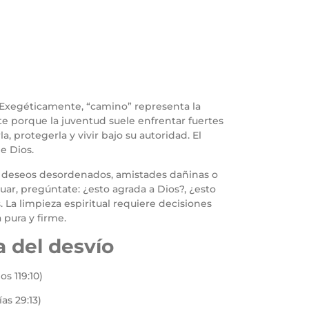
 Exegéticamente, “camino” representa la
te porque la juventud suele enfrentar fuertes
a, protegerla y vivir bajo su autoridad. El
e Dios.
s, deseos desordenados, amistades dañinas o
ctuar, pregúntate: ¿esto agrada a Dios?, ¿esto
 La limpieza espiritual requiere decisiones
 pura y firme.
a del desvío
s 119:10)
as 29:13)