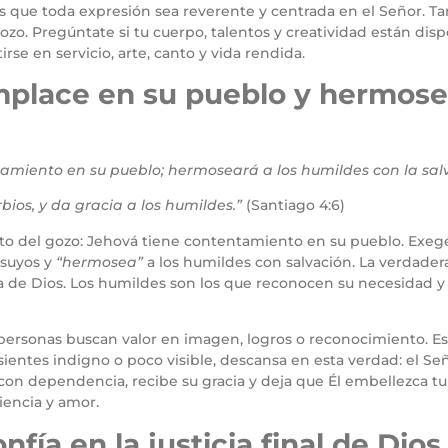
es que toda expresión sea reverente y centrada en el Señor. 
zo. Pregúntate si tu cuerpo, talentos y creatividad están disp
e en servicio, arte, canto y vida rendida.
mplace en su pueblo y hermose
amiento en su pueblo; hermoseará a los humildes con la salv
rbios, y da gracia a los humildes.”
(Santiago 4:6)
nto del gozo: Jehová tiene contentamiento en su pueblo. Exeg
 suyos y
“hermosea”
a los humildes con salvación. La verdader
ora de Dios. Los humildes son los que reconocen su necesidad y
 personas buscan valor en imagen, logros o reconocimiento. E
 sientes indigno o poco visible, descansa en esta verdad: el S
 con dependencia, recibe su gracia y deja que Él embellezca tu
encia y amor.
fía en la justicia final de Dios