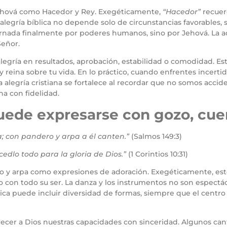
 Jehová como Hacedor y Rey. Exegéticamente,
“Hacedor”
recuerd
legría bíblica no depende solo de circunstancias favorables, s
rnada finalmente por poderes humanos, sino por Jehová. La a
Señor.
gría en resultados, aprobación, estabilidad o comodidad. Est
y reina sobre tu vida. En lo práctico, cuando enfrentes incerti
 La alegría cristiana se fortalece al recordar que no somos ac
a con fidelidad.
uede expresarse con gozo, cue
 con pandero y arpa a él canten.”
(Salmos 149:3)
cedlo todo para la gloria de Dios.”
(1 Corintios 10:31)
 y arpa como expresiones de adoración. Exegéticamente, esto
sino con todo su ser. La danza y los instrumentos no son espec
ca puede incluir diversidad de formas, siempre que el centro s
frecer a Dios nuestras capacidades con sinceridad. Algunos can