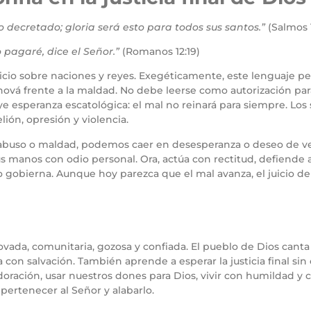
io decretado; gloria será esto para todos sus santos.”
(Salmos 
 pagaré, dice el Señor.”
(Romanos 12:19)
juicio sobre naciones y reyes. Exegéticamente, este lenguaje p
ehová frente a la maldad. No debe leerse como autorización p
uye esperanza escatológica: el mal no reinará para siempre. Los s
ón, opresión y violencia.
 abuso o maldad, podemos caer en desesperanza o deseo de ven
tus manos con odio personal. Ora, actúa con rectitud, defiende a
o gobierna. Aunque hoy parezca que el mal avanza, el juicio de
novada, comunitaria, gozosa y confiada. El pueblo de Dios can
con salvación. También aprende a esperar la justicia final si
doración, usar nuestros dones para Dios, vivir con humildad y c
 pertenecer al Señor y alabarlo.