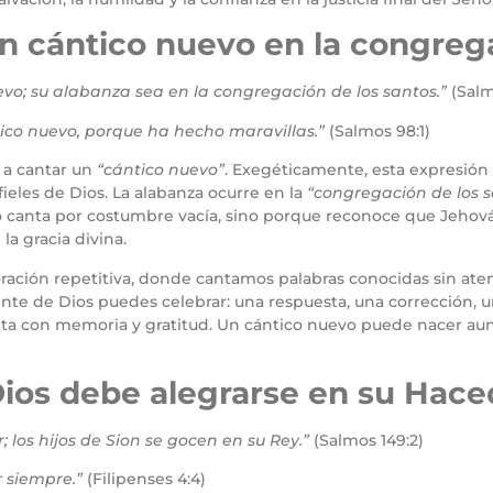
n cántico nuevo en la congreg
vo; su alabanza sea en la congregación de los santos.”
(Salm
ico nuevo, porque ha hecho maravillas.”
(Salmos 98:1)
 a cantar un
“cántico nuevo”
. Exegéticamente, esta expresión 
fieles de Dios. La alabanza ocurre en la
“congregación de los s
 canta por costumbre vacía, sino porque reconoce que Jehov
la gracia divina.
ción repetitiva, donde cantamos palabras conocidas sin atenc
nte de Dios puedes celebrar: una respuesta, una corrección, una
canta con memoria y gratitud. Un cántico nuevo puede nacer aun
Dios debe alegrarse en su Hace
; los hijos de Sion se gocen en su Rey.”
(Salmos 149:2)
r siempre.”
(Filipenses 4:4)