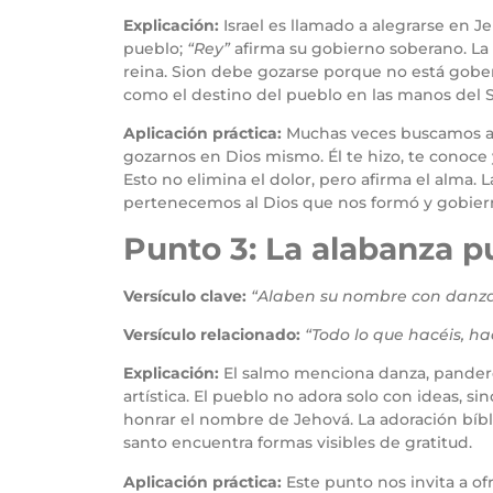
Explicación:
Israel es llamado a alegrarse en
pueblo;
“Rey”
afirma su gobierno soberano. La a
reina. Sion debe gozarse porque no está gobe
como el destino del pueblo en las manos del 
Aplicación práctica:
Muchas veces buscamos ale
gozarnos en Dios mismo. Él te hizo, te conoce 
Esto no elimina el dolor, pero afirma el alma.
pertenecemos al Dios que nos formó y gobiern
Punto 3: La alabanza p
Versículo clave:
“Alaben su nombre con danza;
Versículo relacionado:
“Todo lo que hacéis, ha
Explicación:
El salmo menciona danza, pandero
artística. El pueblo no adora solo con ideas, 
honrar el nombre de Jehová. La adoración bíbli
santo encuentra formas visibles de gratitud.
Aplicación práctica:
Este punto nos invita a o