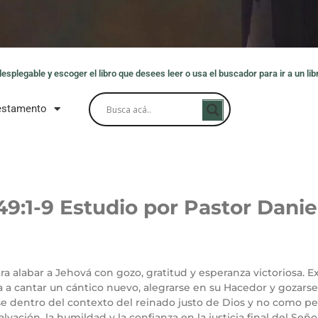
splegable y escoger el libro que desees leer o usa el buscador para ir a un libr
estamento
49:1-9
Estudio por Pastor Danie
para alabar a Jehová con gozo, gratitud y esperanza victoriosa.
a cantar un cántico nuevo, alegrarse en su Hacedor y gozarse
se dentro del contexto del reinado justo de Dios y no como per
vación, la humildad y la confianza en la justicia final del Seño