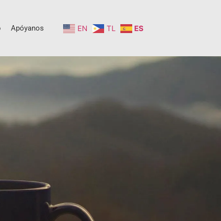
o
Apóyanos
EN
TL
ES