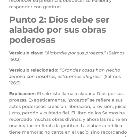
reconocer su presencia, obedecer su Palabra y
responder con gratitud.
Punto 2: Dios debe ser
alabado por sus obras
poderosas
Versículo clave:
“Alabadle por sus proezas.”
(Salmos
150:2)
Versículo relacionado:
“Grandes cosas han hecho
Jehová con nosotros; estaremos alegres.”
(Salmos
126:3)
Explicación:
El salmista llama a alabar a Dios por sus
proezas. Exegéticamente,
“proezas”
se refiere a sus
actos poderosos: creación, liberación, provisión, juicio
justo, perdón y cuidado fiel. El libro de los Salmos ha
recordado muchas obras divinas, y ahora las reúne en
una invitación final a la gratitud. La alabanza bíblica
tiene memoria; no canta en el vacío, sino recordando