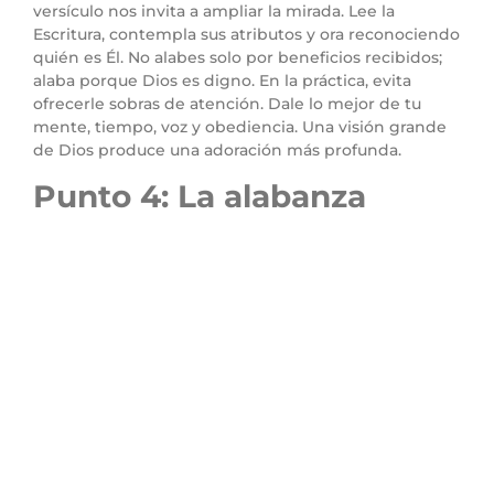
versículo nos invita a ampliar la mirada. Lee la
Escritura, contempla sus atributos y ora reconociendo
quién es Él. No alabes solo por beneficios recibidos;
alaba porque Dios es digno. En la práctica, evita
ofrecerle sobras de atención. Dale lo mejor de tu
mente, tiempo, voz y obediencia. Una visión grande
de Dios produce una adoración más profunda.
Punto 4: La alabanza
puede expresarse con
diversos instrumentos y
formas
Versículo clave:
“Alabadle con pandero y danza;
alabadle con cuerdas y flautas.”
(Salmos 150:4)
Versículo relacionado:
“Todo lo que hacéis, hacedlo
de corazón, como para el Señor.”
(Colosenses 3:23)
Explicación:
El salmo menciona bocina, salterio, arpa,